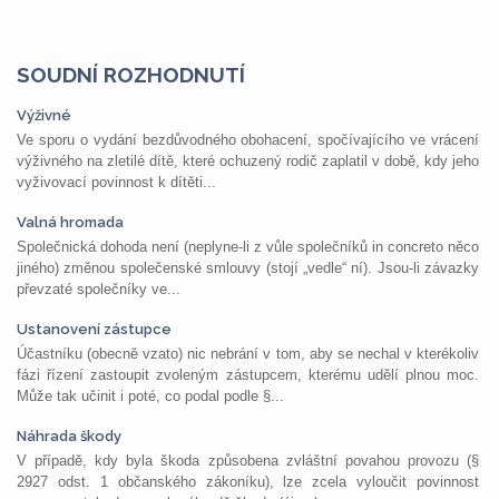
SOUDNÍ ROZHODNUTÍ
Výživné
Ve sporu o vydání bezdůvodného obohacení, spočívajícího ve vrácení
výživného na zletilé dítě, které ochuzený rodič zaplatil v době, kdy jeho
vyživovací povinnost k dítěti...
Valná hromada
Společnická dohoda není (neplyne-li z vůle společníků in concreto něco
jiného) změnou společenské smlouvy (stojí „vedle“ ní). Jsou-li závazky
převzaté společníky ve...
Ustanovení zástupce
Účastníku (obecně vzato) nic nebrání v tom, aby se nechal v kterékoliv
fázi řízení zastoupit zvoleným zástupcem, kterému udělí plnou moc.
Může tak učinit i poté, co podal podle §...
Náhrada škody
V případě, kdy byla škoda způsobena zvláštní povahou provozu (§
2927 odst. 1 občanského zákoníku), lze zcela vyloučit povinnost