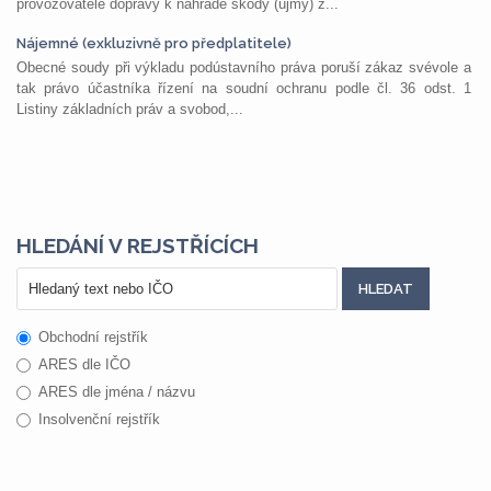
provozovatele dopravy k náhradě škody (újmy) z...
Nájemné (exkluzivně pro předplatitele)
Obecné soudy při výkladu podústavního práva poruší zákaz svévole a
tak právo účastníka řízení na soudní ochranu podle čl. 36 odst. 1
Listiny základních práv a svobod,...
HLEDÁNÍ V REJSTŘÍCÍCH
Obchodní rejstřík
ARES dle IČO
ARES dle jména / názvu
Insolvenční rejstřík