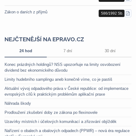
PDF
Zákon o daních z příjmů
586/1992 Sb.
STÁ
PDF
NEJČTENĚJŠÍ NA EPRAVO.CZ
24 hod
7 dní
30 dní
Konec prázdných holdingů? NSS upozorňuje na limity osvobození
dividend bez ekonomického důvodu
Limity hudebního samplingu aneb konečně víme, co je pastiš
Aktuální vývoj odpadového práva v České republice: od implementace
evropských cílů k praktickým problémům aplikační praxe
Náhrada škody
Prodloužení zkušební doby ze zákona po flexinovele
Uzavírky místních i účelových komunikací a zřizování objížděk
Nařízení o obalech a obalových odpadech (PPWR) – nová éra regulace