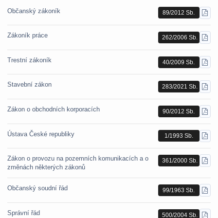
Občanský zákoník
89/2012 Sb.
STÁ
PDF
Zákoník práce
262/2006 Sb.
STÁ
PDF
Trestní zákoník
40/2009 Sb.
STÁ
PDF
Stavební zákon
283/2021 Sb.
STÁ
PDF
Zákon o obchodních korporacích
90/2012 Sb.
STÁ
PDF
Ústava České republiky
1/1993 Sb.
STÁ
PDF
Zákon o provozu na pozemních komunikacích a o
361/2000 Sb.
STÁ
změnách některých zákonů
PDF
Občanský soudní řád
99/1963 Sb.
STÁ
PDF
Správní řád
500/2004 Sb.
STÁ