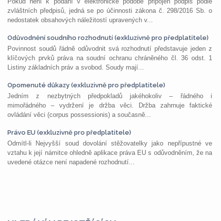
Pokud není k podání v elektronické podobě připojen podpis podle
zvláštních předpisů, jedná se po účinnosti zákona č. 298/2016 Sb. o
nedostatek obsahových náležitostí upravených v...
Odůvodnění soudního rozhodnutí (exkluzivně pro předplatitele)
Povinnost soudů řádně odůvodnit svá rozhodnutí představuje jeden z
klíčových prvků práva na soudní ochranu chráněného čl. 36 odst. 1
Listiny základních práv a svobod. Soudy mají...
Opomenuté důkazy (exkluzivně pro předplatitele)
Jedním z nezbytných předpokladů jakéhokoliv – řádného i
mimořádného – vydržení je držba věci. Držba zahrnuje faktické
ovládání věci (corpus possessionis) a současně...
Právo EU (exkluzivně pro předplatitele)
Odmítl-li Nejvyšší soud dovolání stěžovatelky jako nepřípustné ve
vztahu k její námitce ohledně aplikace práva EU s odůvodněním, že na
uvedené otázce není napadené rozhodnutí...