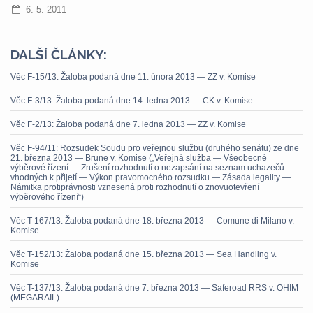
6. 5. 2011
DALŠÍ ČLÁNKY:
Věc F-15/13: Žaloba podaná dne 11. února 2013 — ZZ v. Komise
Věc F-3/13: Žaloba podaná dne 14. ledna 2013 — CK v. Komise
Věc F-2/13: Žaloba podaná dne 7. ledna 2013 — ZZ v. Komise
Věc F-94/11: Rozsudek Soudu pro veřejnou službu (druhého senátu) ze dne
21. března 2013 — Brune v. Komise („Veřejná služba — Všeobecné
výběrové řízení — Zrušení rozhodnutí o nezapsání na seznam uchazečů
vhodných k přijetí — Výkon pravomocného rozsudku — Zásada legality —
Námitka protiprávnosti vznesená proti rozhodnutí o znovuotevření
výběrového řízení“)
Věc T-167/13: Žaloba podaná dne 18. března 2013 — Comune di Milano v.
Komise
Věc T-152/13: Žaloba podaná dne 15. března 2013 — Sea Handling v.
Komise
Věc T-137/13: Žaloba podaná dne 7. března 2013 — Saferoad RRS v. OHIM
(MEGARAIL)