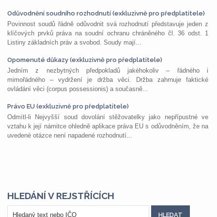
Odůvodnění soudního rozhodnutí (exkluzivně pro předplatitele)
Povinnost soudů řádně odůvodnit svá rozhodnutí představuje jeden z
klíčových prvků práva na soudní ochranu chráněného čl. 36 odst. 1
Listiny základních práv a svobod. Soudy mají...
Opomenuté důkazy (exkluzivně pro předplatitele)
Jedním z nezbytných předpokladů jakéhokoliv – řádného i
mimořádného – vydržení je držba věci. Držba zahrnuje faktické
ovládání věci (corpus possessionis) a současně...
Právo EU (exkluzivně pro předplatitele)
Odmítl-li Nejvyšší soud dovolání stěžovatelky jako nepřípustné ve
vztahu k její námitce ohledně aplikace práva EU s odůvodněním, že na
uvedené otázce není napadené rozhodnutí...
HLEDÁNÍ V REJSTŘÍCÍCH