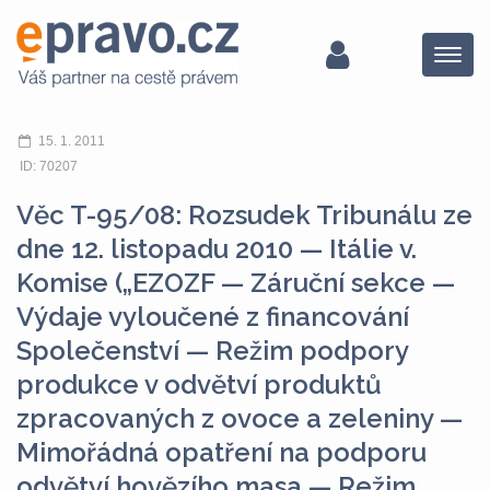
Menu
15. 1. 2011
ID: 70207
Věc T-95/08: Rozsudek Tribunálu ze
dne 12. listopadu 2010 — Itálie v.
Komise („EZOZF — Záruční sekce —
Výdaje vyloučené z financování
Společenství — Režim podpory
produkce v odvětví produktů
zpracovaných z ovoce a zeleniny —
Mimořádná opatření na podporu
odvětví hovězího masa — Režim