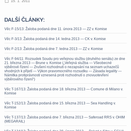
15. 1. 2011
DALŠÍ ČLÁNKY:
Věc F-15/13: Žaloba podaná dne 11. února 2013 — ZZ v. Komise
Věc F-3/13: Žaloba podaná dne 14. ledna 2013 — CK v. Komise
Věc F-2/13: Žaloba podaná dne 7. ledna 2013 — ZZ v. Komise
Věc F-94/11: Rozsudek Soudu pro veřejnou službu (druhého senátu) ze dne
21. března 2013 — Brune v. Komise („Veřejná služba — Všeobecné
výběrové řízení — Zrušení rozhodnutí o nezapsání na seznam uchazečů
vhodných k přijetí — Výkon pravomocného rozsudku — Zásada legality —
Námitka protiprávnosti vznesená proti rozhodnutí o znovuotevření
výběrového řízení“)
Věc T-167/13: Žaloba podaná dne 18. března 2013 — Comune di Milano v.
Komise
Věc T-152/13: Žaloba podaná dne 15. března 2013 — Sea Handling v.
Komise
Věc T-137/13: Žaloba podaná dne 7. března 2013 — Saferoad RRS v. OHIM
(MEGARAIL)