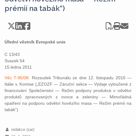
prémií na tabák“)
Úřední věstník Evropské unie
C 13/43
Svazek 54
15.ledna 2011
Věc T-95/08:
Rozsudek Tribunálu ze dne 12. listopadu 2010 —
Itálie v. Komise („EZOZF — Záruční sekce — Výdaje vyloučené z
financování Společenství — Režim podpory produkce v odvětví
produktů zpracovaných z ovoce a zeleniny — Mimořádná
opatření na podporu odvětví hovězího masa — Režim prémií na
tabák“)
redakce (sar)