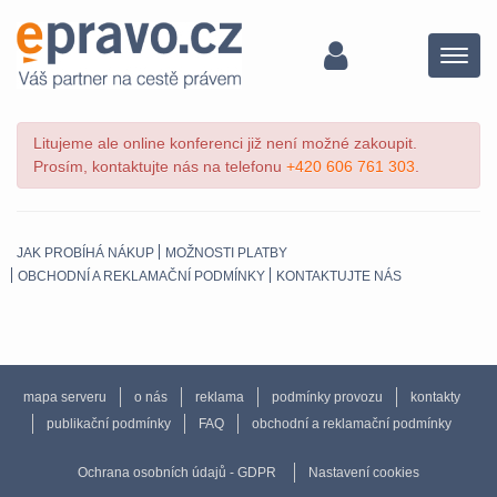
Menu
Litujeme ale online konferenci již není možné zakoupit.
Prosím, kontaktujte nás na telefonu
+420 606 761 303
.
JAK PROBÍHÁ NÁKUP
MOŽNOSTI PLATBY
OBCHODNÍ A REKLAMAČNÍ PODMÍNKY
KONTAKTUJTE NÁS
mapa serveru
o nás
reklama
podmínky provozu
kontakty
publikační podmínky
FAQ
obchodní a reklamační podmínky
Ochrana osobních údajů - GDPR
Nastavení cookies