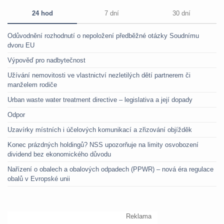
24 hod
7 dní
30 dní
Odůvodnění rozhodnutí o nepoložení předběžné otázky Soudnímu
dvoru EU
Výpověď pro nadbytečnost
Užívání nemovitosti ve vlastnictví nezletilých dětí partnerem či
manželem rodiče
Urban waste water treatment directive – legislativa a její dopady
Odpor
Uzavírky místních i účelových komunikací a zřizování objížděk
Konec prázdných holdingů? NSS upozorňuje na limity osvobození
dividend bez ekonomického důvodu
Nařízení o obalech a obalových odpadech (PPWR) – nová éra regulace
obalů v Evropské unii