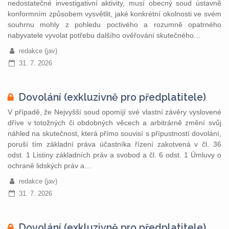
nedostatečné investigativní aktivity, musí obecný soud ústavně
konformním způsobem vysvětlit, jaké konkrétní okolnosti ve svém
souhrnu mohly z pohledu poctivého a rozumně opatrného
nabyvatele vyvolat potřebu dalšího ověřování skutečného…
redakce (jav)
31. 7. 2026
Dovolání (exkluzivně pro předplatitele)
V případě, že Nejvyšší soud opomíjí své vlastní závěry vyslovené
dříve v totožných či obdobných věcech a arbitrárně změní svůj
náhled na skutečnost, která přímo souvisí s přípustností dovolání,
poruší tím základní práva účastníka řízení zakotvená v čl. 36
odst. 1 Listiny základních práv a svobod a čl. 6 odst. 1 Úmluvy o
ochraně lidských práv a…
redakce (jav)
31. 7. 2026
Dovolání (exkluzivně pro předplatitele)