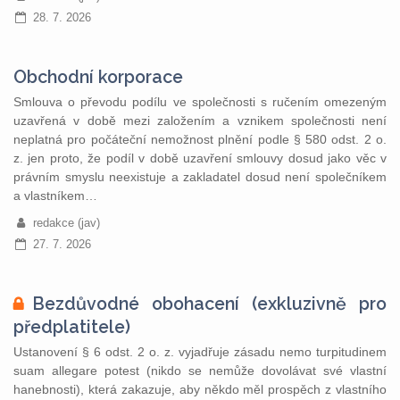
28. 7. 2026
Obchodní korporace
Smlouva o převodu podílu ve společnosti s ručením omezeným
uzavřená v době mezi založením a vznikem společnosti není
neplatná pro počáteční nemožnost plnění podle § 580 odst. 2 o.
z. jen proto, že podíl v době uzavření smlouvy dosud jako věc v
právním smyslu neexistuje a zakladatel dosud není společníkem
a vlastníkem…
redakce (jav)
27. 7. 2026
Bezdůvodné obohacení (exkluzivně pro
předplatitele)
Ustanovení § 6 odst. 2 o. z. vyjadřuje zásadu nemo turpitudinem
suam allegare potest (nikdo se nemůže dovolávat své vlastní
hanebnosti), která zakazuje, aby někdo měl prospěch z vlastního