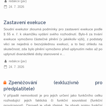
redakce (jav)
24. 7. 2026
Zastavení exekuce
Soudní exekutor zkoumá podmínky pro zastavení exekuce podle
§ 55 e. ř. k okamžiku vydání svého rozhodnutí. Bylo-li za trvání
exekuce vymoženo částečné plnění (v jakékoliv výši), z podstaty
věci se nejedná o bezvýslednou exekuci, a to bez ohledu na
skutečnost, zda bylo plnění vymoženo před uplynutím nebo až po
uplynutí dvanáctileté doby stanovené v…
redakce (jav)
24. 7. 2026
Zpeněžování (exkluzivně pro
předplatitele)
V případě nemovitostí je pro jejich určení jako funkčního celku
rozhodující jejich faktická či funkční souvislost (funkční
provázanost). Zároveň je však zřejmé, že obsah pojmu funkční