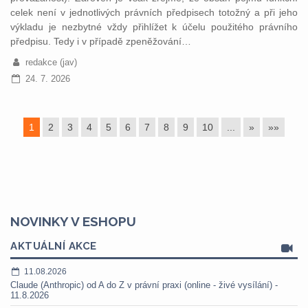
celek není v jednotlivých právních předpisech totožný a při jeho
výkladu je nezbytné vždy přihlížet k účelu použitého právního
předpisu. Tedy i v případě zpeněžování…
redakce (jav)
24. 7. 2026
1
2
3
4
5
6
7
8
9
10
...
»
»»
NOVINKY V ESHOPU
AKTUÁLNÍ AKCE
11.08.2026
Claude (Anthropic) od A do Z v právní praxi (online - živé vysílání) -
11.8.2026