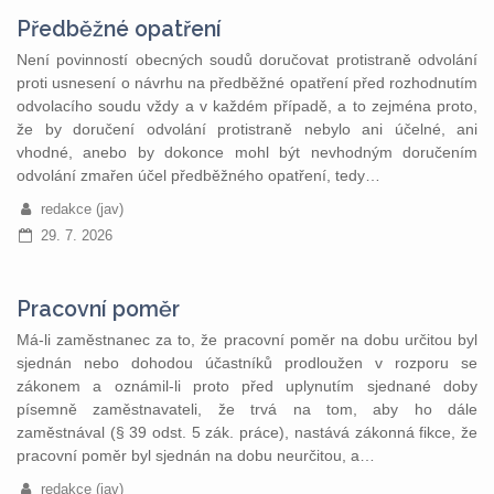
Předběžné opatření
Není povinností obecných soudů doručovat protistraně odvolání
proti usnesení o návrhu na předběžné opatření před rozhodnutím
odvolacího soudu vždy a v každém případě, a to zejména proto,
že by doručení odvolání protistraně nebylo ani účelné, ani
vhodné, anebo by dokonce mohl být nevhodným doručením
odvolání zmařen účel předběžného opatření, tedy…
redakce (jav)
29. 7. 2026
Pracovní poměr
Má-li zaměstnanec za to, že pracovní poměr na dobu určitou byl
sjednán nebo dohodou účastníků prodloužen v rozporu se
zákonem a oznámil-li proto před uplynutím sjednané doby
písemně zaměstnavateli, že trvá na tom, aby ho dále
zaměstnával (§ 39 odst. 5 zák. práce), nastává zákonná fikce, že
pracovní poměr byl sjednán na dobu neurčitou, a…
redakce (jav)