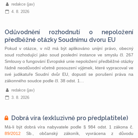
redakce (jav)
4. 8. 2026
Odůvodnění rozhodnutí o nepoložení
předběžné otázky Soudnímu dvoru EU
Pokud v otázce, v níž má být aplikováno unijní právo, obecný
soud rozhodující jako soud poslední instance ve smyslu čl. 267
Smlouvy o fungování Evropské unie nepoložení předběžné otázky
řádně neodůvodní včetně posouzení výjimek, které vypracoval ve
své judikatuře Soudní dvůr EU, dopustí se porušení práva na
zákonného soudce podle čl. 38 odst. 1…
redakce (jav)
3. 8. 2026
Dobrá víra (exkluzivně pro předplatitele)
Má-li být dobrá víra nabyvatele podle § 984 odst. 1 zákona č.
89/2012
Sb., občanský zákoník, vyvrácena z důvodu