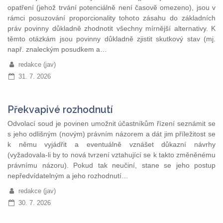
opatření (jehož trvání potenciálně není časově omezeno), jsou v
rámci posuzování proporcionality tohoto zásahu do základních
práv povinny důkladně zhodnotit všechny mírnější alternativy. K
těmto otázkám jsou povinny důkladně zjistit skutkový stav (mj.
např. znaleckým posudkem a…
redakce (jav)
31. 7. 2026
Překvapivé rozhodnutí
Odvolací soud je povinen umožnit účastníkům řízení seznámit se
s jeho odlišným (novým) právním názorem a dát jim příležitost se
k němu vyjádřit a eventuálně vznášet důkazní návrhy
(vyžadovala-li by to nová tvrzení vztahující se k takto změněnému
právnímu názoru). Pokud tak neučiní, stane se jeho postup
nepředvídatelným a jeho rozhodnutí…
redakce (jav)
30. 7. 2026