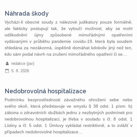
Náhrada škody
Vychází-li obecné soudy z nálezové judikatury pouze formálně,
ale fakticky postupují tak, že vyloučí možnost, aby se mohl
odškodnění újmy způsobené mimořádnými opatřeními
vydávanými v průběhu pandemie covidu-19, která byla soudem
shledána za nezákonná, úspěšně domáhat kdokoliv jiný než ten,
kdo sám podal návrh na zrušení mimořádného opatření či se…
redakce (jav)
5. 8. 2026
Nedobrovolná hospitalizace
Podmínku bezprostřednosti závažného ohrožení sebe nebo
svého okolí, která představuje ve smyslu § 38 odst. 1 písm. b)
zákona o zdravotních službách jednu z nezbytných podmínek pro
nedobrovolnou hospitalizaci, je třeba v souladu s čl. 8 odst. 1
Listiny a čl. 5 odst. 1 Úmluvy vykládat restriktivně, a to zvlášť v
případech nedobrovolné hospitalizace…