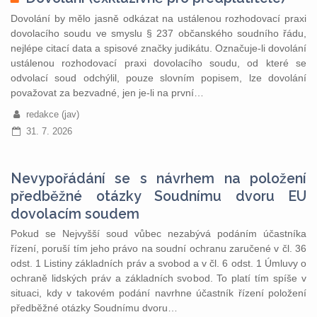
Dovolání by mělo jasně odkázat na ustálenou rozhodovací praxi
dovolacího soudu ve smyslu § 237 občanského soudního řádu,
nejlépe citací data a spisové značky judikátu. Označuje-li dovolání
ustálenou rozhodovací praxi dovolacího soudu, od které se
odvolací soud odchýlil, pouze slovním popisem, lze dovolání
považovat za bezvadné, jen je-li na první…
redakce (jav)
31. 7. 2026
Nevypořádání se s návrhem na položení
předběžné otázky Soudnímu dvoru EU
dovolacím soudem
Pokud se Nejvyšší soud vůbec nezabývá podáním účastníka
řízení, poruší tím jeho právo na soudní ochranu zaručené v čl. 36
odst. 1 Listiny základních práv a svobod a v čl. 6 odst. 1 Úmluvy o
ochraně lidských práv a základních svobod. To platí tím spíše v
situaci, kdy v takovém podání navrhne účastník řízení položení
předběžné otázky Soudnímu dvoru…