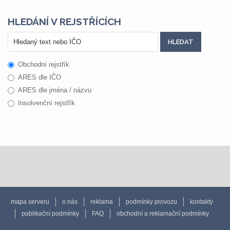
HLEDÁNÍ V REJSTŘÍCÍCH
Obchodní rejstřík
ARES dle IČO
ARES dle jména / názvu
Insolvenční rejstřík
mapa serveru
o nás
reklama
podmínky provozu
kontakty
publikační podmínky
FAQ
obchodní a reklamační podmínky