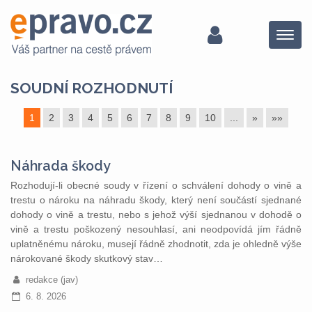
Menu
SOUDNÍ ROZHODNUTÍ
1
2
3
4
5
6
7
8
9
10
...
»
»»
Náhrada škody
Rozhodují-li obecné soudy v řízení o schválení dohody o vině a
trestu o nároku na náhradu škody, který není součástí sjednané
dohody o vině a trestu, nebo s jehož výší sjednanou v dohodě o
vině a trestu poškozený nesouhlasí, ani neodpovídá jím řádně
uplatněnému nároku, musejí řádně zhodnotit, zda je ohledně výše
nárokované škody skutkový stav…
redakce (jav)
6. 8. 2026