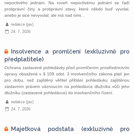
nepoctivého jednání. Na roveň nepoctivému jednání se řadí
protiprávní činy a protiprávní stavy, které někdo buď vyvolal,
anebo je sice nevyvolal, ale má nad nimi…
redakce (jav)
24. 7. 2026
Insolvence a promlčení (exkluzivně pro
předplatitele)
Ochrana zastavené pohledávky před promlčením prostřednictvím
úpravy obsažené v § 109 odst. 3 insolvenčního zákona platí jen
pro dobu, než zajištěný věřitel přihlásí pohledávku zajištěnou
zástavním právem váznoucím na pohledávce dlužníka vůči jeho
dlužníku (zastavené pohledávce) do insolvenčního řízení.
redakce (jav)
24. 7. 2026
Majetková podstata (exkluzivně pro