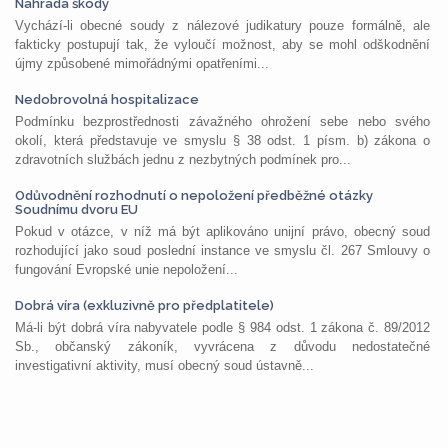
Náhrada škody
Vychází-li obecné soudy z nálezové judikatury pouze formálně, ale
fakticky postupují tak, že vyloučí možnost, aby se mohl odškodnění
újmy způsobené mimořádnými opatřeními...
Nedobrovolná hospitalizace
Podmínku bezprostřednosti závažného ohrožení sebe nebo svého
okolí, která představuje ve smyslu § 38 odst. 1 písm. b) zákona o
zdravotních službách jednu z nezbytných podmínek pro...
Odůvodnění rozhodnutí o nepoložení předběžné otázky
Soudnímu dvoru EU
Pokud v otázce, v níž má být aplikováno unijní právo, obecný soud
rozhodující jako soud poslední instance ve smyslu čl. 267 Smlouvy o
fungování Evropské unie nepoložení...
Dobrá víra (exkluzivně pro předplatitele)
Má-li být dobrá víra nabyvatele podle § 984 odst. 1 zákona č. 89/2012
Sb., občanský zákoník, vyvrácena z důvodu nedostatečné
investigativní aktivity, musí obecný soud ústavně...