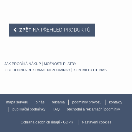
ZPĚT
NA PŘEHLED PRODUKTŮ
JAK PROBÍHÁ NÁKUP
MOŽNOSTI PLATBY
OBCHODNÍ A REKLAMAČNÍ PODMÍNKY
KONTAKTUJTE NÁS
mapa serveru
o nás
reklama
podmínky provozu
kontakty
publikační podmínky
FAQ
obchodní a reklamační podmínky
Ochrana osobních údajů - GDPR
Nastavení cookies