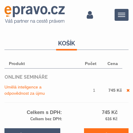
Menu
KOŠÍK
Produkt
Počet
Cena
ONLINE SEMINÁŘE
Umělá inteligence a
1
745
Kč
odpovědnost za újmu
Celkem s DPH:
745
Kč
Celkem bez DPH:
616
Kč