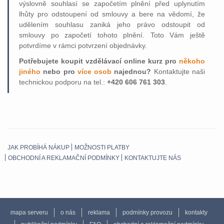
výslovně souhlasí se započetím plnění před uplynutím
lhůty pro odstoupení od smlouvy a bere na vědomí, že
udělením souhlasu zaniká jeho právo odstoupit od
smlouvy po započetí tohoto plnění. Toto Vám ještě
potvrdíme v rámci potvrzení objednávky.
Potřebujete koupit vzdělávací online kurz pro
někoho
jiného
nebo pro
více osob
najednou?
Kontaktujte naši
technickou podporu na tel.:
+420 606 761 303
.
JAK PROBÍHÁ NÁKUP
MOŽNOSTI PLATBY
OBCHODNÍ A REKLAMAČNÍ PODMÍNKY
KONTAKTUJTE NÁS
mapa serveru
o nás
reklama
podmínky provozu
kontakty