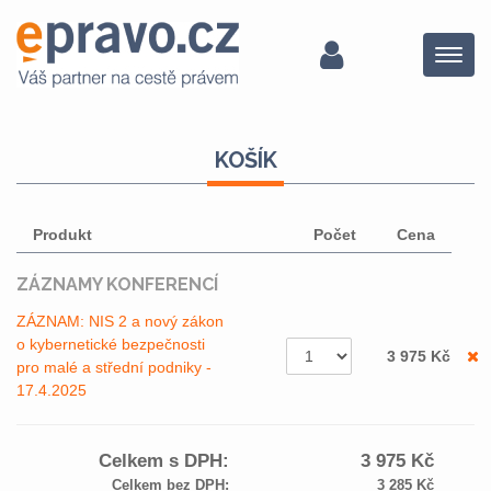
Menu
KOŠÍK
Produkt
Počet
Cena
ZÁZNAMY KONFERENCÍ
ZÁZNAM: NIS 2 a nový zákon
o kybernetické bezpečnosti
3 975
Kč
pro malé a střední podniky -
17.4.2025
Celkem s DPH:
3 975
Kč
Celkem bez DPH:
3 285
Kč