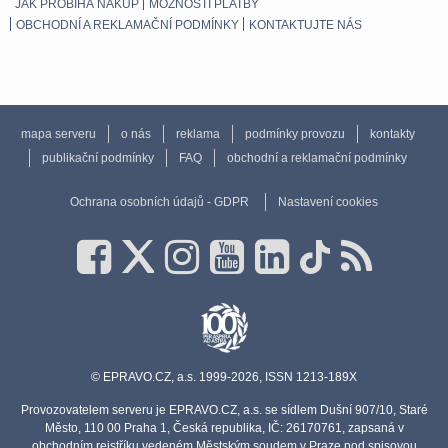
JAK PROBÍHÁ NÁKUP
MOŽNOSTI PLATBY
OBCHODNÍ A REKLAMAČNÍ PODMÍNKY
KONTAKTUJTE NÁS
mapa serveru
o nás
reklama
podmínky provozu
kontakty
publikační podmínky
FAQ
obchodní a reklamační podmínky
Ochrana osobních údajů - GDPR
Nastavení cookies
© EPRAVO.CZ, a.s. 1999-2026, ISSN 1213-189X
Provozovatelem serveru je EPRAVO.CZ, a.s. se sídlem Dušní 907/10, Staré
Město, 110 00 Praha 1, Česká republika, IČ: 26170761, zapsaná v
obchodním rejstříku vedeném Městským soudem v Praze pod spisovou