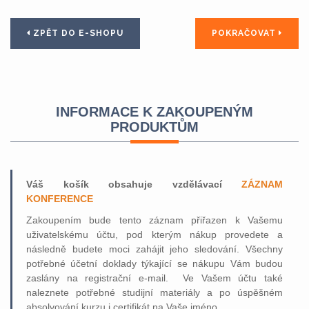
ZPĚT DO E-SHOPU
POKRAČOVAT
INFORMACE K ZAKOUPENÝM
PRODUKTŮM
Váš košík obsahuje vzdělávací
ZÁZNAM
KONFERENCE
Zakoupením bude tento záznam přiřazen k Vašemu
uživatelskému účtu, pod kterým nákup provedete a
následně budete moci zahájit jeho sledování. Všechny
potřebné účetní doklady týkající se nákupu Vám budou
zaslány na registrační e-mail. Ve Vašem účtu také
naleznete potřebné studijní materiály a po úspěšném
absolvování kurzu i certifikát na Vaše jméno.