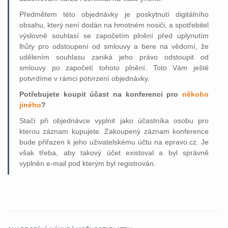
Předmětem této objednávky je poskytnutí digitálního
obsahu, který není dodán na hmotném nosiči, a spotřebitel
výslovně souhlasí se započetím plnění před uplynutím
lhůty pro odstoupení od smlouvy a bere na vědomí, že
udělením souhlasu zaniká jeho právo odstoupit od
smlouvy po započetí tohoto plnění. Toto Vám ještě
potvrdíme v rámci potvrzení objednávky.
Potřebujete koupit účast na konferenci pro
někoho
jiného
?
Stačí při objednávce vyplnit jako účastníka osobu pro
kterou záznam kupujete. Zakoupený záznam konference
bude přiřazen k jeho uživatelskému účtu na epravo.cz. Je
však třeba, aby takový účet existoval a byl správně
vyplněn e-mail pod kterým byl registrován.