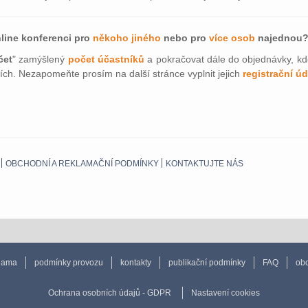
line konferenci pro
někoho jiného
nebo pro
více osob
najednou
čet
" zamýšlený
počet účastníků
a pokračovat dále do objednávky, k
cích. Nezapomeňte prosím na další stránce vyplnit jejich
registrační úd
OBCHODNÍ A REKLAMAČNÍ PODMÍNKY
KONTAKTUJTE NÁS
lama
podmínky provozu
kontakty
publikační podmínky
FAQ
obc
Ochrana osobních údajů - GDPR
Nastavení cookies