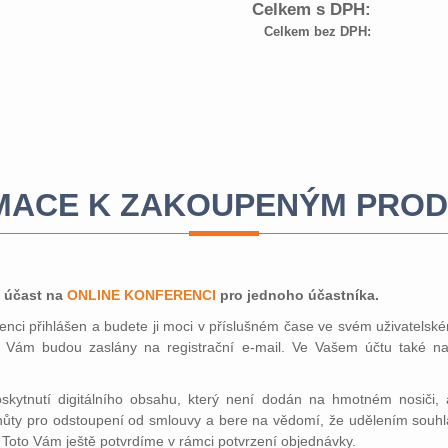
Celkem s DPH:
Celkem bez DPH:
MACE K ZAKOUPENÝM PRO
 účast na
ONLINE KONFERENCI
pro
jednoho účastníka.
nci přihlášen a budete ji moci v příslušném čase ve svém uživatelsk
u Vám budou zaslány na registrační e-mail. Ve Vašem účtu také nal
kytnutí digitálního obsahu, který není dodán na hmotném nosiči, a
hůty pro odstoupení od smlouvy a bere na vědomí, že udělením souhl
 Toto Vám ještě potvrdíme v rámci potvrzení objednávky.