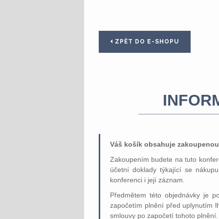
ZPĚT DO E-SHOPU
INFOR
Váš košík obsahuje zakoupenou
Zakoupením budete na tuto konfere
účetní doklady týkající se nákup
konferenci i její záznam.
Předmětem této objednávky je pos
započetím plnění před uplynutím l
smlouvy po započetí tohoto plnění.