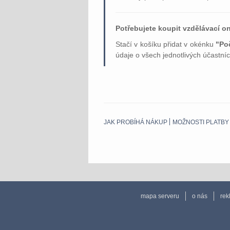
Potřebujete koupit vzdělávací on
Stačí v košíku přidat v okénku
"Po
údaje o všech jednotlivých účastní
JAK PROBÍHÁ NÁKUP
MOŽNOSTI PLATBY
mapa serveru
o nás
rek