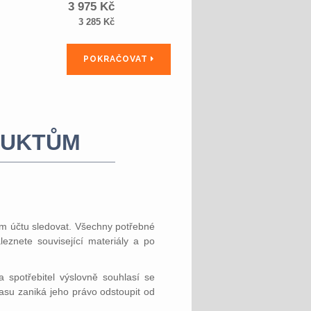
3 975
Kč
3 285
Kč
POKRAČOVAT
DUKTŮM
ém účtu sledovat. Všechny potřebné
eznete související materiály a po
 spotřebitel výslovně souhlasí se
asu zaniká jeho právo odstoupit od