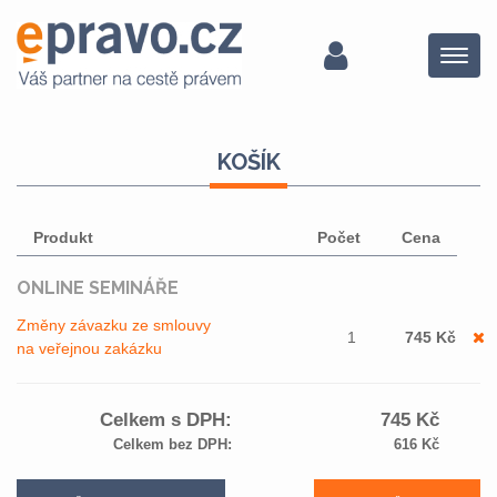
Menu
KOŠÍK
Produkt
Počet
Cena
ONLINE SEMINÁŘE
Změny závazku ze smlouvy
1
745
Kč
na veřejnou zakázku
Celkem s DPH:
745
Kč
Celkem bez DPH:
616
Kč