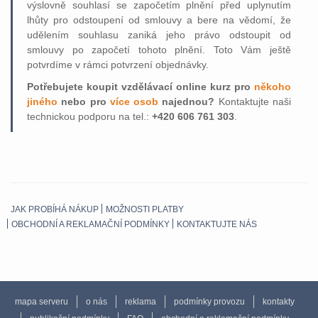
výslovně souhlasí se započetím plnění před uplynutím
lhůty pro odstoupení od smlouvy a bere na vědomí, že
udělením souhlasu zaniká jeho právo odstoupit od
smlouvy po započetí tohoto plnění. Toto Vám ještě
potvrdíme v rámci potvrzení objednávky.
Potřebujete koupit vzdělávací online kurz pro
někoho
jiného
nebo pro
více osob
najednou?
Kontaktujte naši
technickou podporu na tel.:
+420 606 761 303
.
JAK PROBÍHÁ NÁKUP
MOŽNOSTI PLATBY
OBCHODNÍ A REKLAMAČNÍ PODMÍNKY
KONTAKTUJTE NÁS
mapa serveru
o nás
reklama
podmínky provozu
kontakty