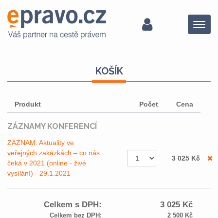
Menu
KOŠÍK
Produkt
Počet
Cena
ZÁZNAMY KONFERENCÍ
ZÁZNAM: Aktuality ve
veřejných zakázkách – co nás
3 025
Kč
čeká v 2021 (online - živé
vysílání) - 29.1.2021
Celkem s DPH:
3 025
Kč
Celkem bez DPH:
2 500
Kč