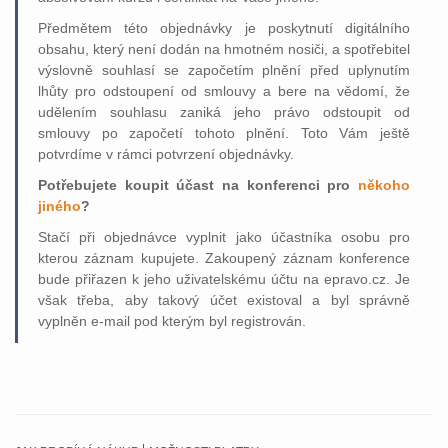
Předmětem této objednávky je poskytnutí digitálního
obsahu, který není dodán na hmotném nosiči, a spotřebitel
výslovně souhlasí se započetím plnění před uplynutím
lhůty pro odstoupení od smlouvy a bere na vědomí, že
udělením souhlasu zaniká jeho právo odstoupit od
smlouvy po započetí tohoto plnění. Toto Vám ještě
potvrdíme v rámci potvrzení objednávky.
Potřebujete koupit účast na konferenci pro
někoho
jiného
?
Stačí při objednávce vyplnit jako účastníka osobu pro
kterou záznam kupujete. Zakoupený záznam konference
bude přiřazen k jeho uživatelskému účtu na epravo.cz. Je
však třeba, aby takový účet existoval a byl správně
vyplněn e-mail pod kterým byl registrován.