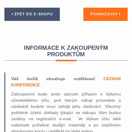
ZPĚT DO E-SHOPU
POKRAČOVAT
INFORMACE K ZAKOUPENÝM
PRODUKTŮM
Váš košík obsahuje vzdělávací
ZÁZNAM
KONFERENCE
Zakoupením bude tento záznam přiřazen k Vašemu
uživatelskému účtu, pod kterým nákup provedete a
následně budete moci zahájit jeho sledování. Všechny
potřebné účetní doklady týkající se nákupu Vám budou
zaslány na registrační e-mail. Ve Vašem účtu také
naleznete potřebné studijní materiály a po úspěšném
absolvování kurzu i certifikát na Vaše jméno.