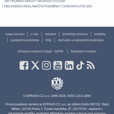
JAK PROBÍHÁ NÁKUP
MOŽNOSTI PLATBY
OBCHODNÍ A REKLAMAČNÍ PODMÍNKY
KONTAKTUJTE NÁS
mapa serveru
o nás
reklama
podmínky provozu
kontakty
publikační podmínky
FAQ
obchodní a reklamační podmínky
Ochrana osobních údajů - GDPR
Nastavení cookies
© EPRAVO.CZ, a.s. 1999-2026, ISSN 1213-189X
Provozovatelem serveru je EPRAVO.CZ, a.s. se sídlem Dušní 907/10, Staré
Město, 110 00 Praha 1, Česká republika, IČ: 26170761, zapsaná v
obchodním rejstříku vedeném Městským soudem v Praze pod spisovou