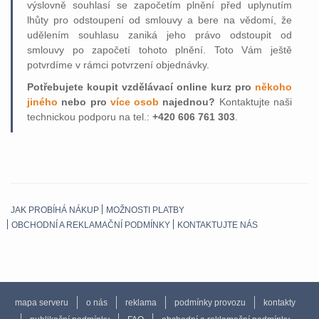
výslovně souhlasí se započetím plnění před uplynutím
lhůty pro odstoupení od smlouvy a bere na vědomí, že
udělením souhlasu zaniká jeho právo odstoupit od
smlouvy po započetí tohoto plnění. Toto Vám ještě
potvrdíme v rámci potvrzení objednávky.
Potřebujete koupit vzdělávací online kurz pro
někoho
jiného
nebo pro
více osob
najednou?
Kontaktujte naši
technickou podporu na tel.:
+420 606 761 303
.
JAK PROBÍHÁ NÁKUP
MOŽNOSTI PLATBY
OBCHODNÍ A REKLAMAČNÍ PODMÍNKY
KONTAKTUJTE NÁS
mapa serveru
o nás
reklama
podmínky provozu
kontakty