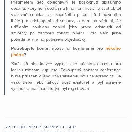
Předmětem této objednávky je poskytnutí digitálního
obsahu, který není dodán na hmotném nosiči, a spotřebitel
výslovně souhlasí se započetím plnění před uplynutím
lhůty pro odstoupení od smlouvy a bere na vědomí, že
udělením souhlasu zaniká jeho právo odstoupit od
smlouvy po započetí tohoto plnění. Toto Vám ještě
potvrdíme v rámci potvrzení objednávky.
Potřebujete koupit účast na konferenci pro
někoho
jiného
?
Stačí při objednávce vyplnit jako účastníka osobu pro
kterou záznam kupujete. Zakoupený záznam konference
bude přiřazen k jeho uživatelskému účtu na epravo.cz. Je
však třeba, aby takový účet existoval a byl správně
vyplněn e-mail pod kterým byl registrován.
JAK PROBÍHÁ NÁKUP
MOŽNOSTI PLATBY