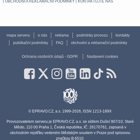
OBCHODNÍ A REKLAMAČNÍ PODMÍNKY
KONTAKTUJTE NÁS
mapa serveru
o nás
reklama
podmínky provozu
kontakty
publikační podmínky
FAQ
obchodní a reklamační podmínky
Ochrana osobních údajů - GDPR
Nastavení cookies
© EPRAVO.CZ, a.s. 1999-2026, ISSN 1213-189X
Provozovatelem serveru je EPRAVO.CZ, a.s. se sídlem Dušní 907/10, Staré
Město, 110 00 Praha 1, Česká republika, IČ: 26170761, zapsaná v
obchodním rejstříku vedeném Městským soudem v Praze pod spisovou
značkou B 6510.