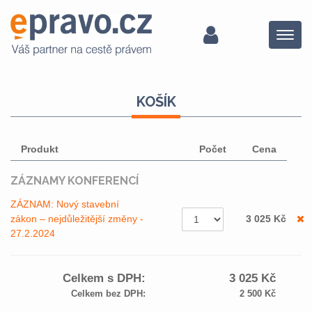
Menu
KOŠÍK
Produkt
Počet
Cena
ZÁZNAMY KONFERENCÍ
ZÁZNAM: Nový stavební
zákon – nejdůležitější změny -
3 025
Kč
27.2.2024
Celkem s DPH:
3 025
Kč
Celkem bez DPH:
2 500
Kč