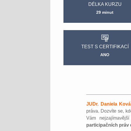
DÉLKA KURZU
29 minut
TEST S CERTIFIKACÍ
ANO
JUDr. Daniela Ková
práva. Dozvíte se, k
Vám nejzajímavějš
participačních práv 