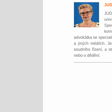
JUD
JUD
uni
Spe
kom
advokátka se special
a jiných médiích. J
soudního řízení, a s
nebo o dědění.