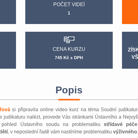
POČET VIDEÍ
1
CENA KURZU
ZÍS
VŠ
745 Kč s DPH
Popis
řová
si připravila online video kurz na téma Soudní judikatur
de judikaturu nalézt, provede Vás stránkami Ústavního a Nejv
í pohled Ústavního soudu na problematiku
střídavé péče
dětí
, v neposlední řadě vám nastíníme problematiku
výživného