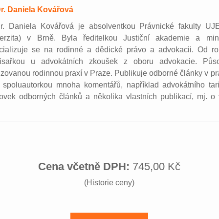
r. Daniela Kovářová
r. Daniela Kovářová je absolventkou Právnické fakulty UJ
verzita) v Brně. Byla ředitelkou Justiční akademie a minis
cializuje se na rodinné a dědické právo a advokacii. Od r
isařkou u advokátních zkoušek z oboru advokacie. Půso
izovanou rodinnou praxí v Praze. Publikuje odborné články v p
e spoluautorkou mnoha komentářů, například advokátního ta
tovek odborných článků a několika vlastních publikací, mj. o 
Cena včetně DPH:
745,00 Kč
(Historie ceny)