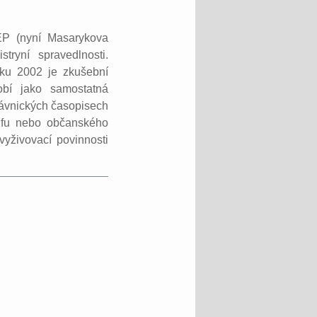
EP (nyní Masarykova
tryní spravedlnosti.
oku 2002 je zkušební
bí jako samostatná
rávnických časopisech
rifu nebo občanského
vyživovací povinnosti