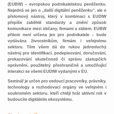
(EUBW) – evropskou podnikatelskou peněženku.
Nejedná se jen o „další digitální peněženku“, ale o
přelomový nástroj, který v kombinaci s EUDIW
přepíše zaběhlé standardy a změní způsob
komunikace mezi občany, firmami a státem. EUBW
přitom není určena jen pro podnikatele – bude
vydávána živnostníkům, firmám i veřejnému
sektoru. Těm všem dá do rukou jednoduchý
nástroj pro identifikaci, podepisování, doručování,
prokazování skutečností či správu zástupčích
oprávnění, použitelný přeshraničně a umožňující
interakci se všemi EUDIW vydanými v EU.
Seminář je určen pro vedoucí pracovníky, právníky,
technology a rozhodovací orgány ve veřejném i
soukromém sektoru, kteří chtějí hrát aktivní roli v
budoucím digitálním ekosystému.