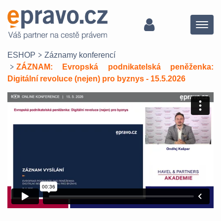
Menu
ESHOP
Záznamy konferencí
ZÁZNAM: Evropská podnikatelská peněženka:
Digitální revoluce (nejen) pro byznys - 15.5.2026