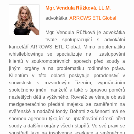
Mgr. Vendula Růžková, LL.M.
advokátka,
ARROWS ETL Global
Mgr. Vendula Růžková je advokátka
trvale spolupracující s advokátní
kanceláří ARROWS ETL Global. Mimo problematiku
whistleblowingu se specializuje na zastupování
klientů v soukromoprávních sporech před soudy a
jinými orgány a na problematiku rodinného práva.
Klientům v této oblasti poskytuje poradenství v
souvislosti s rozvodovým řízením, vypořádáním
společného jmění manželů a také s úpravou poměrů
nezletilých dětí a výživného. Rovněž se věnuje oblasti
mezigeneračního předání majetku se zaměřením na
svěřenské a nadační fondy. Bohaté zkušenosti má se
spornou agendou týkající se uplatňování nároků před
soudy a dalšími orgány všech stupňů. Ve své praxi se
soustředí také na insolvence, exekuce a směnečnou