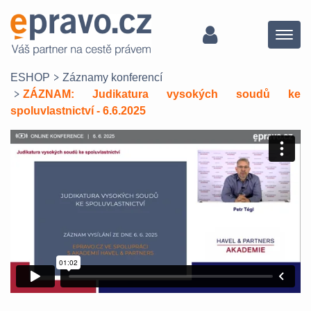
Menu
ESHOP
Záznamy konferencí
ZÁZNAM: Judikatura vysokých soudů ke
spoluvlastnictví - 6.6.2025