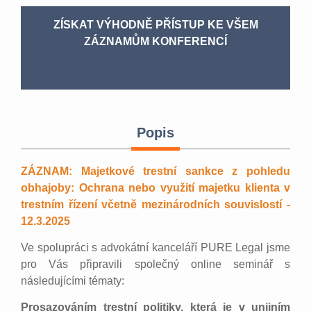
ZÍSKAT VÝHODNĚ PŘÍSTUP KE VŠEM
ZÁZNAMŮM KONFERENCÍ
Popis
ZÁZNAM: Majetkové trestní sankce z pohledu
obhajoby: Ochrana nebo využití majetku klienta v
trestním řízení včetně mezinárodních souvislostí -
12.3.2025
Ve spolupráci s advokátní kanceláří PURE Legal jsme
pro Vás připravili společný online seminář s
následujícími tématy:
Prosazováním trestní politiky, která je v unijním