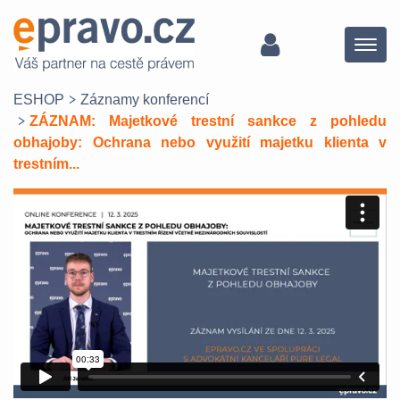
Menu
ESHOP
Záznamy konferencí
ZÁZNAM: Majetkové trestní sankce z pohledu
obhajoby: Ochrana nebo využití majetku klienta v
trestním...