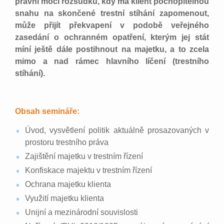
právní moci rozsudku, kdy má klient pochopitelnou
snahu na skončené trestní stíhání zapomenout,
může přijít překvapení v podobě veřejného
zasedání o ochranném opatření, kterým jej stát
míní ještě dále postihnout na majetku, a to zcela
mimo a nad rámec hlavního líčení (trestního
stíhání).
Obsah semináře:
Úvod, vysvětlení politik aktuálně prosazovaných v
prostoru trestního práva
Zajištění majetku v trestním řízení
Konfiskace majektu v trestním řízení
Ochrana majetku klienta
Využití majetku klienta
Unijní a mezinárodní souvislosti