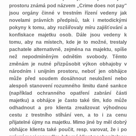
prostoru známá pod názvem „Crime does not pay“
jsou orgány činné v trestním řízení vedeny jak
novelami právních předpisů, tak i metodickými
pokyny k tomu, aby rozšiřovaly míru zajišťování a
konfiskace majetku osob. Dále jsou vedeny k
tomu, aby na místech, kde je to možné, trestaly
pachatele alternativně, zejména na majektu, spíše
než nepodmíněným odnětím svobody. Těmto
změnám je nutné přizpůsobit výkon obhajoby v
národním i unijním prostoru, neboť jen obhájce
může před soudem dosáhnout neuložení nebo
alespoň stanovení rozumného limitu dané sankce
(například ochranného opatření zabrání části
majetku) a obhájce je často také tím, kdo může
odhadnout a pro klienta zrealizovat výhodnou
cestu z trestního stíhání ven, a to i za cenu
přijatelné újmy na majetku. Mimo jiné by měl dobrý
obhájce klienta také poučit, resp. varovat, že i po