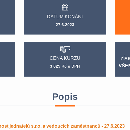
DATUM KONÁNÍ
27.6.2023
CENA KURZU
ZÍS
VŠE
3 025 Kč s DPH
Popis
t jednatelů s.r.o. a vedoucích zaměstnanců - 27.6.2023