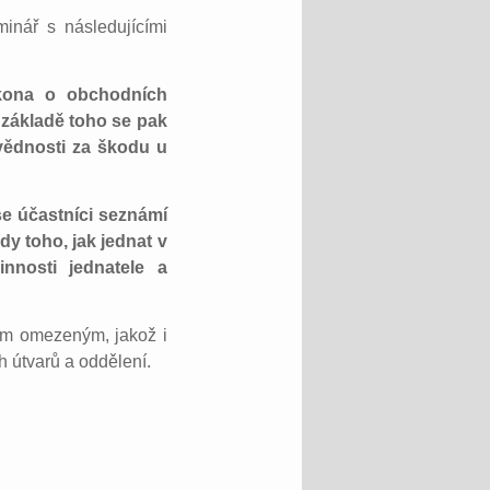
inář s následujícími
kona o obchodních
 základě toho se pak
vědnosti za škodu u
se účastníci seznámí
dy toho, jak jednat v
nnosti jednatele a
ním omezeným, jakož i
h útvarů a oddělení.