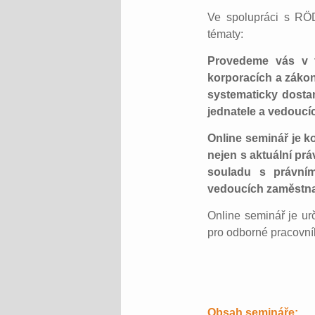
Ve spolupráci s RÖD
tématy:
Provedeme vás v 
korporacích a zákon
systematicky dosta
jednatele a vedouc
Online seminář je k
nejen s aktuální prá
souladu s právním
vedoucích zaměstn
Online seminář je ur
pro odborné pracovník
Obsah semináře: