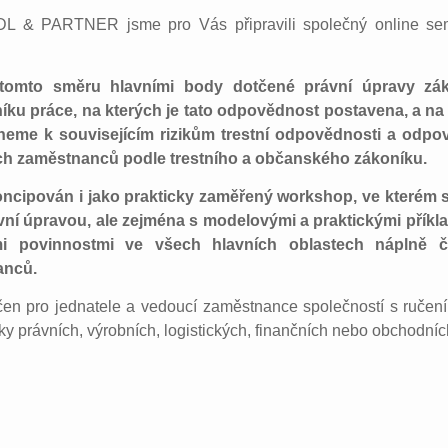
L & PARTNER jsme pro Vás připravili společný online sem
tomto směru hlavními body dotčené právní úpravy zá
íku práce, na kterých je tato odpovědnost postavena, a na
neme k souvisejícím rizikům trestní odpovědnosti a odpo
ích zaměstnanců podle trestního a občanského zákoníku.
oncipován i jako prakticky zaměřený workshop, ve kterém 
vní úpravou, ale zejména s modelovými a praktickými příkla
i povinnostmi ve všech hlavních oblastech náplně či
anců.
čen pro jednatele a vedoucí zaměstnance společností s ruče
y právních, výrobních, logistických, finančních nebo obchodníc