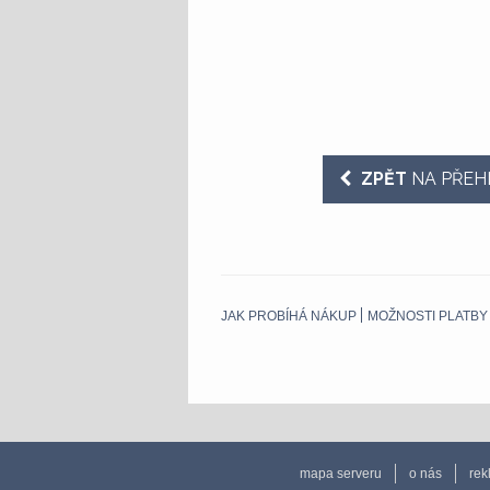
ZPĚT
NA PŘEH
JAK PROBÍHÁ NÁKUP
MOŽNOSTI PLATBY
mapa serveru
o nás
rek