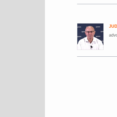
JUD
advo