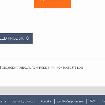
LED PRODUKTŮ
OBCHODNÍ A REKLAMAČNÍ PODMÍNKY
KONTAKTUJTE NÁS
lama
podmínky provozu
kontakty
publikační podmínky
FAQ
obc