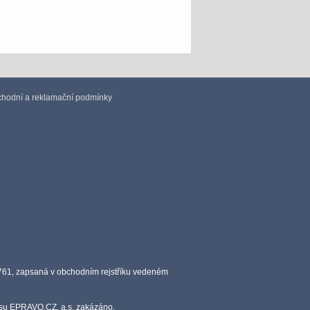
hodní a reklamační podmínky
0761, zapsaná v obchodním rejstříku vedeném
lasu EPRAVO.CZ, a.s. zakázáno.