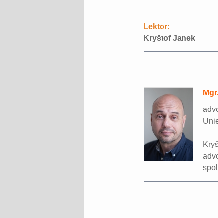
Lektor:
Kryštof Janek
Mgr
advo
Uni
Kry
advo
spol