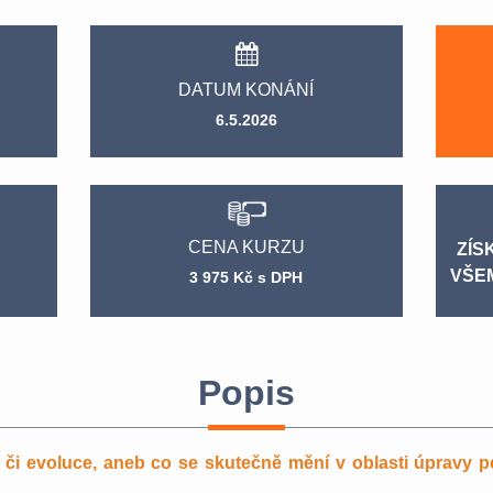
DATUM KONÁNÍ
6.5.2026
CENA KURZU
ZÍS
VŠE
3 975 Kč s DPH
Popis
 evoluce, aneb co se skutečně mění v oblasti úpravy péč