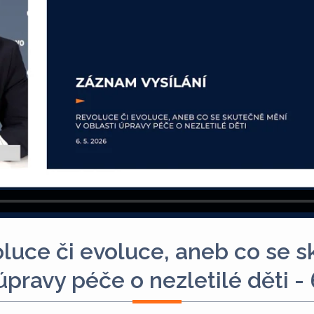
uce či evoluce, aneb co se s
úpravy péče o nezletilé děti -