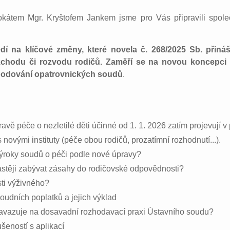
okátem Mgr. Kryštofem Jankem jsme pro Vás připravili spole
dí na klíčové změny, které novela č. 268/2025 Sb. přináš
ozchodu či rozvodu rodičů. Zaměří se na novou koncepci 
zhodování opatrovnických soudů
.
avě péče o nezletilé děti účinné od 1. 1. 2026 zatím projevují v
 novými instituty (péče obou rodičů, prozatímní rozhodnutí...).
výroky soudů o péči podle nové úpravy?
stěji zabývat zásahy do rodičovské odpovědnosti?
sti výživného?
soudních poplatků a jejich výklad
avazuje na dosavadní rozhodavací praxi Ústavního soudu?
ušeností s aplikací