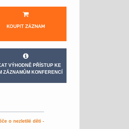
KOUPIT ZÁZNAM
KAT VÝHODNĚ PŘÍSTUP KE
M ZÁZNAMŮM KONFERENCÍ
e o nezletilé děti -