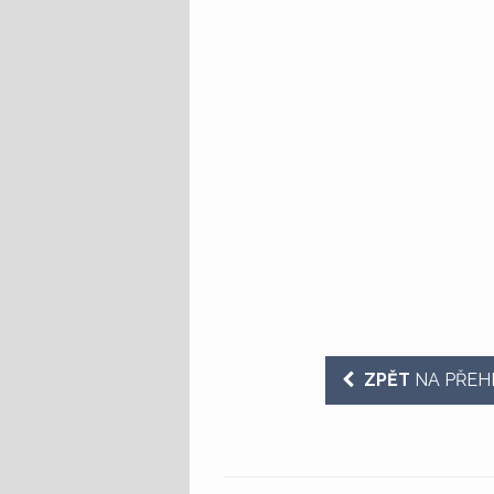
ZPĚT
NA PŘEH