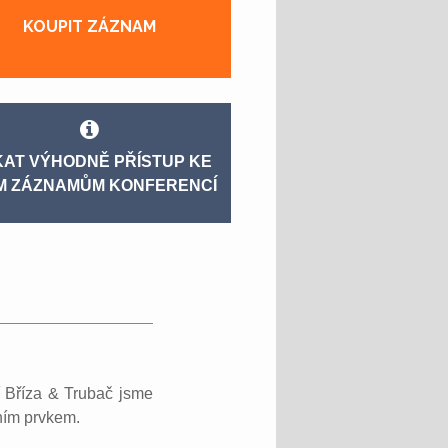
KOUPIT ZÁZNAM
KAT VÝHODNĚ PŘÍSTUP KE
M ZÁZNAMŮM KONFERENCÍ
í Bříza & Trubač jsme
ním prvkem.