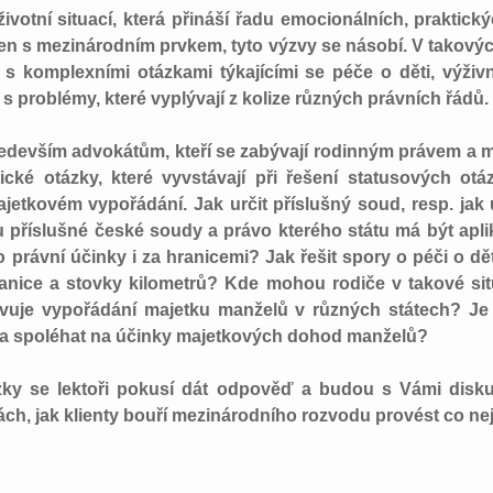
ivotní situací, která přináší řadu emocionálních, praktick
en s mezinárodním prvkem, tyto výzvy se násobí. V takovýc
 s komplexními otázkami týkajícími se péče o děti, výži
 s problémy, které vyplývají z kolize různých právních řádů.
edevším advokátům, kteří se zabývají rodinným právem a 
ické otázky, které vyvstávají při řešení statusových ot
ajetkovém vypořádání. Jak určit příslušný soud, resp. jak 
příslušné české soudy a právo kterého státu má být aplik
právní účinky i za hranicemi? Jak řešit spory o péči o dět
hranice a stovky kilometrů? Kde mohou rodiče v takové s
avuje vypořádání majetku manželů v různých státech? J
a spoléhat na účinky majetkových dohod manželů?
ázky se lektoři pokusí dát odpověď a budou s Vámi disku
ch, jak klienty bouří mezinárodního rozvodu provést co ne