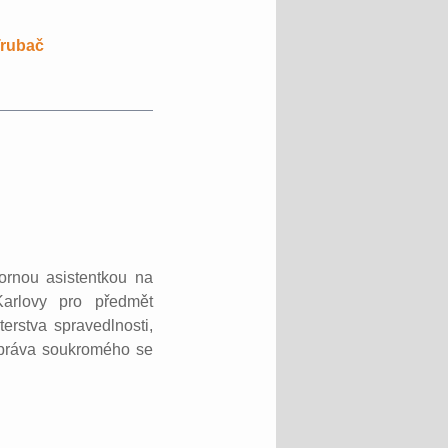
Trubač
ornou asistentkou na
Karlovy pro předmět
erstva spravedlnosti,
o práva soukromého se