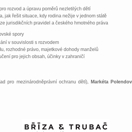
pro rozvod a úpravu poměrů nezletilých dětí
a, jak řešit situace, kdy rodina nežije v jednom státě
lize jurisdikčních pravidel a českého hmotného práva
čovské spory
ání v souvislosti s rozvodem
udu, rozhodné právo, majetkové dohody manželů
čení pro jejich obsah, účinky v zahraničí
řad pro mezinárodněprávní ochranu dětí),
Markéta Polendo