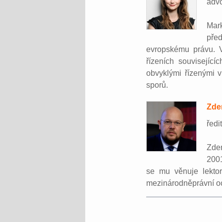
adv
Mar
pře
evropskému právu. V
řízeních souvisejíc
obvyklými řízenými 
sporů.
Zde
ředi
Zde
2001
se mu věnuje lektor
mezinárodněprávní oc