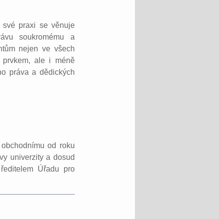
 své praxi se věnuje
právu soukromému a
entům nejen ve všech
m prvkem, ale i méně
ho práva a dědických
 obchodnímu od roku
vy univerzity a dosud
 ředitelem Úřadu pro