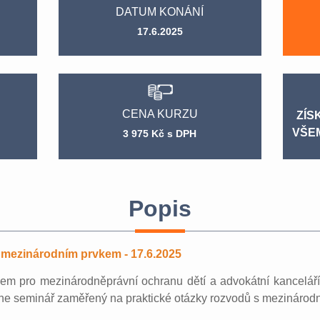
DATUM KONÁNÍ
17.6.2025
CENA KURZU
ZÍS
VŠE
3 975 Kč s DPH
Popis
ezinárodním prvkem - 17.6.2025
em pro mezinárodněprávní ochranu dětí a advokátní kancelář
nline seminář zaměřený na praktické otázky rozvodů s mezinárod