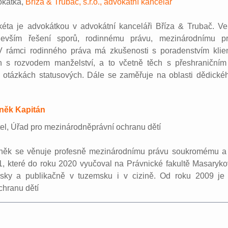
okátka,
Bříza & Trubač, s.r.o., advokátní kancelář
kéta je advokátkou v advokátní kanceláři Bříza & Trubač. Ve
devším řešení sporů, rodinnému právu, mezinárodnímu 
 rámci rodinného práva má zkušenosti s poradenstvím kli
ích s rozvodem manželství, a to včetně těch s přeshraniční
v otázkách statusových. Dále se zaměřuje na oblasti dědické
něk Kapitán
tel, Úřad pro mezinárodněprávní ochranu dětí
něk se věnuje profesně mezinárodnímu právu soukromému a
, které do roku 2020 vyučoval na Právnické fakultě Masaryko
sky a publikačně v tuzemsku i v cizině. Od roku 2009 je
hranu dětí