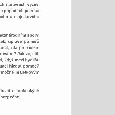
ých i právních výzev.
h případech je třeba
vného a majetkového
mezinárodními spory.
ázek, úpravě poměrů
určit, zda pro řešení
ováno? Jak zajistit,
i, když mezi bydlišti
ituaci hledat pomoc?
e možné majetkovým
tovat o praktických
jbezpečněji.