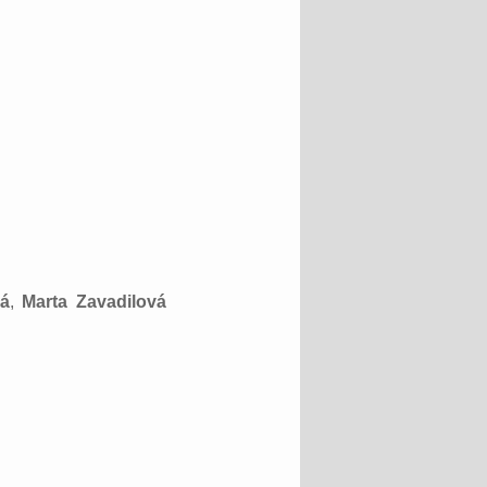
vá
,
Marta Zavadilová