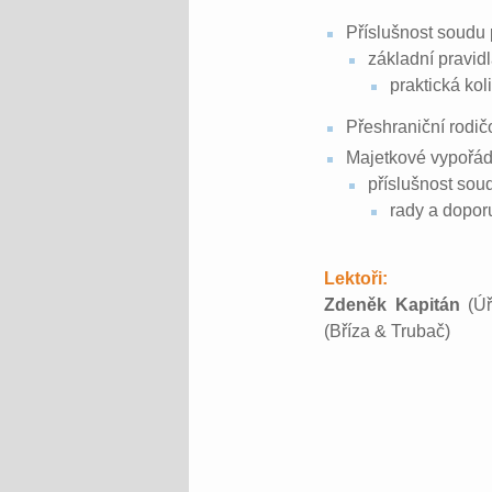
Příslušnost soudu 
základní pravidl
praktická ko
Přeshraniční rodi
Majetkové vypořád
příslušnost so
rady a doporu
Lektoři:
Zdeněk Kapitán
(Ú
(Bříza & Trubač)