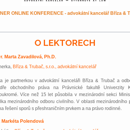
ER ONLINE KONFERENCE - advokátní kancelář Bříza & 
O LEKTORECH
r. Marta Zavadilová, Ph.D.
nerka,
Bříza & Trubač, s.r.o., advokátní kancelář
ta je partnerkou v advokátní kanceláři Bříza & Trubač a odb
edře obchodního práva na Právnické fakultě Univerzity 
ukromé. Více než 15 let působila v mezinárodní sekci Minist
elka mezinárodního odboru civilního. V oblasti mezinárodníh
a řešení sporů s přeshraničním prvkem a na právo rodinné.
. Markéta Polendová