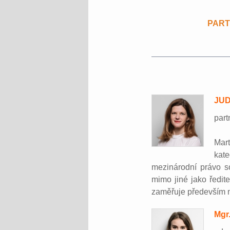
PARTN
JUD
part
Mar
kat
mezinárodní právo so
mimo jiné jako ředit
zaměřuje především n
Mgr