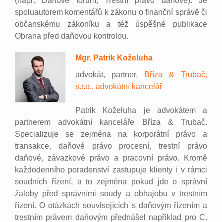
(např. Daňové fórum, Trestní právo daňové). Je
spoluautorem komentářů k zákonu o finanční správě či
občanskému zákoníku a též úspěšné publikace
Obrana před daňovou kontrolou.
Mgr. Patrik Koželuha
advokát, partner,
Bříza & Trubač,
s.r.o., advokátní kancelář
Patrik Koželuha je advokátem a
partnerem advokátní kanceláře Bříza & Trubač.
Specializuje se zejména na korporátní právo a
transakce, daňové právo procesní, trestní právo
daňové, závazkové právo a pracovní právo. Kromě
každodenního poradenství zastupuje klienty i v rámci
soudních řízení, a to zejména pokud jde o správní
žaloby před správními soudy a obhajobu v trestním
řízení. O otázkách souvisejících s daňovým řízením a
trestním právem daňovým přednášel například pro C.