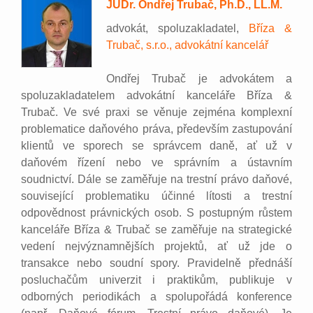
JUDr. Ondřej Trubač, Ph.D., LL.M.
advokát, spoluzakladatel,
Bříza &
Trubač, s.r.o., advokátní kancelář
Ondřej Trubač je advokátem a
spoluzakladatelem advokátní kanceláře Bříza &
Trubač. Ve své praxi se věnuje zejména komplexní
problematice daňového práva, především zastupování
klientů ve sporech se správcem daně, ať už v
daňovém řízení nebo ve správním a ústavním
soudnictví. Dále se zaměřuje na trestní právo daňové,
související problematiku účinné lítosti a trestní
odpovědnost právnických osob. S postupným růstem
kanceláře Bříza & Trubač se zaměřuje na strategické
vedení nejvýznamnějších projektů, ať už jde o
transakce nebo soudní spory. Pravidelně přednáší
posluchačům univerzit i praktikům, publikuje v
odborných periodikách a spolupořádá konference