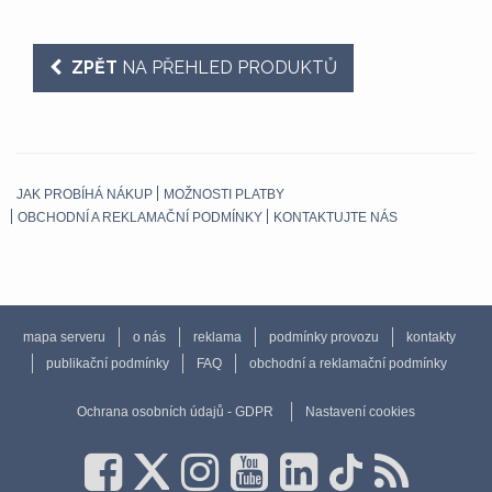
ZPĚT
NA PŘEHLED PRODUKTŮ
JAK PROBÍHÁ NÁKUP
MOŽNOSTI PLATBY
OBCHODNÍ A REKLAMAČNÍ PODMÍNKY
KONTAKTUJTE NÁS
mapa serveru
o nás
reklama
podmínky provozu
kontakty
publikační podmínky
FAQ
obchodní a reklamační podmínky
Ochrana osobních údajů - GDPR
Nastavení cookies