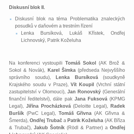
Diskusní blok II.
Diskusní blok na téma Problematika znaleckých
posudků v daňovém a trestním řízení
Lenka Bursíková, Lukáš Křístek, Ondřej
Lichnovský, Patrik Koželuha
Na konferenci vystoupili
Tomáš Sokol
(AK
Brož &
Sokol & Novák),
Karel Šimka
(předseda Nejvyššího
správního soudu),
Lenka Bursíková
(soudkyně
Krajského soudu v Praze),
Vít Koupil
(Vrchní státní
zastupitelství v Olomouci),
Jan Ronovský
(Generální
finanční ředitelství), dále pak
Jana Fuksová
(KPMG
Legal),
Jiřína Procházková
(Deloitte Legal),
Radek
Buršík
(PwC Legal),
Tomáš Gřivna
(AK Gřivna &
Šmerda),
Ondřej Trubač
a
Patrik Koželuha
(AK Bříza
& Trubač),
Jakub Šotník
(Rödl & Partner) a
Ondřej