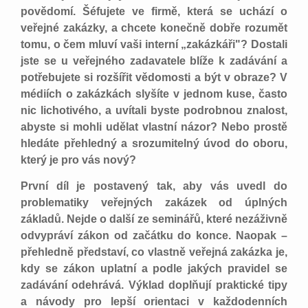
povědomí. Šéfujete ve firmě, která se uchází o
veřejné zakázky, a chcete konečně dobře rozumět
tomu, o čem mluví vaši interní „zakázkáři"? Dostali
jste se u veřejného zadavatele blíže k zadávání a
potřebujete si rozšířit vědomosti a být v obraze? V
médiích o zakázkách slyšíte v jednom kuse, často
nic lichotivého, a uvítali byste podrobnou znalost,
abyste si mohli udělat vlastní názor? Nebo prostě
hledáte přehledný a srozumitelný úvod do oboru,
který je pro vás nový?
První díl je postavený tak, aby vás uvedl do
problematiky veřejných zakázek od úplných
základů. Nejde o další ze seminářů, které nezáživně
odvypráví zákon od začátku do konce. Naopak –
přehledně představí, co vlastně veřejná zakázka je,
kdy se zákon uplatní a podle jakých pravidel se
zadávání odehrává. Výklad doplňují praktické tipy
a návody pro lepší orientaci v každodenních