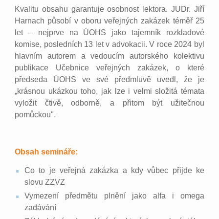
Kvalitu obsahu garantuje osobnost lektora. JUDr. Jiří
Harnach působí v oboru veřejných zakázek téměř 25
let – nejprve na ÚOHS jako tajemník rozkladové
komise, posledních 13 let v advokacii. V roce 2024 byl
hlavním autorem a vedoucím autorského kolektivu
publikace Učebnice veřejných zakázek, o které
předseda ÚOHS ve své předmluvě uvedl, že je
„krásnou ukázkou toho, jak lze i velmi složitá témata
vyložit čtivě, odborně, a přitom být užitečnou
pomůckou".
Obsah semináře:
Co to je veřejná zakázka a kdy vůbec přijde ke
slovu ZZVZ
Vymezení předmětu plnění jako alfa i omega
zadávání