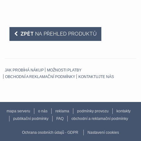
ZPĚT
NA PŘEHLED PRODUKTŮ
JAK PROBÍHÁ NÁKUP
MOŽNOSTI PLATBY
OBCHODNÍ A REKLAMAČNÍ PODMÍNKY
KONTAKTUJTE NÁS
mapa serveru
o nás
reklama
podmínky provozu
kontakty
publikační podmínky
FAQ
obchodní a reklamační podmínky
Ochrana osobních údajů - GDPR
Nastavení cookies