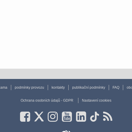
lama
podmínky provozu
kontakty
publikační podmínky
FAQ
obc
Ochrana osobních údajů - GDPR
Nastavení cookies