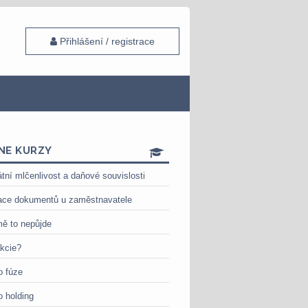
Přihlášení / registrace
NE KURZY
tní mlčenlivost a daňové souvislosti
ace dokumentů u zaměstnavatele
ě to nepůjde
akcie?
o fúze
o holding