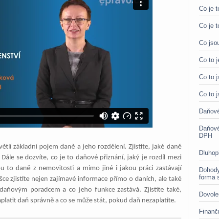
Co je t
Co je t
Co jso
Co to 
Co to j
Co to 
Daňové
Daňové
DPH
tlí základní pojem daně a jeho rozdělení. Zjistíte, jaké daně
Dluhop
le se dozvíte, co je to daňové přiznání, jaký je rozdíl mezi
u to daně z nemovitosti a mimo jiné i jakou práci zastávají
Dohody
forma 
ce zjistíte nejen zajímavé informace přímo o daních, ale také
 daňovým poradcem a co jeho funkce zastává. Zjistíte také,
Dovole
platit daň správně a co se může stát, pokud daň nezaplatíte.
Finanč