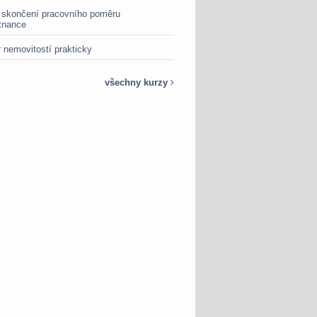
 skončení pracovního poměru
tnance
 nemovitostí prakticky
všechny kurzy