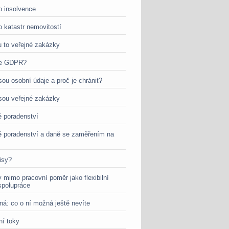
o insolvence
o katastr nemovitostí
u to veřejné zakázky
je GDPR?
sou osobní údaje a proč je chránit?
jsou veřejné zakázky
 poradenství
 poradenství a daně se zaměřením na
isy?
 mimo pracovní poměr jako flexibilní
spolupráce
ná: co o ní možná ještě nevíte
ní toky