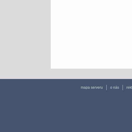
mapa serveru
o nás
rek