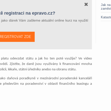
Jak na
zaměs
ě registraci na epravo.cz?
Katastr
a jako dárek Vám zašleme aktuální online kurz na využití
REGISTROVAT ZDE
 platu odevzdat státu a jak ho ten poté využije? Ve video
ovědi. Zjistíte, že daně jsou využívány k financování mnoha
olicii, lékaře, státní úředníky anebo na obranu státu.
ako daňová poradkyně v mezinárodní poradenské kanceláři
je především na poradenství v oblasti finančního leasingu a