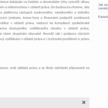
istence dokázala na českém a slovenském trhu vytvořit silnou
Jak na
váním a videotvorbou v oblasti práva. Do budoucna chceme, aby
zaměs
o platforma zástupců soukromého, neziskového a státního
Katastr
i, svým jménem, know-how a financemi podpořit systémové
ublice v oblasti práva, vedoucí ke komplexní společenské
arma dostupného vzdělávacího obsahu v oblasti práva,
le všem skupinám obyvatel. Rovněž tak i podpora různých
voj vzdělávání v oblasti práva a i zvyšování povědomí o právu
šance, znát základy práva a ze školy odcházet připravené na