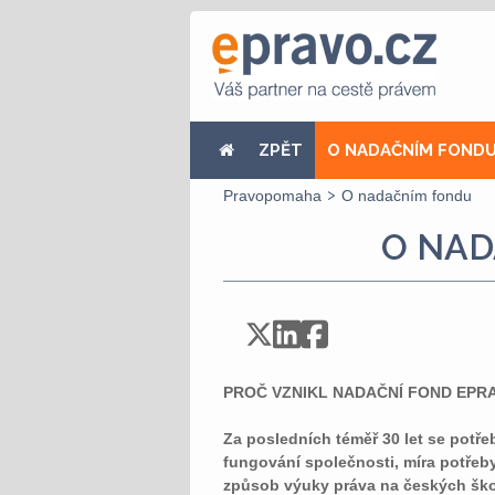
ZPĚT
O NADAČNÍM FOND
Pravopomaha
O nadačním fondu
O NA
PROČ VZNIKL NADAČNÍ FOND EPR
Za posledních téměř 30 let se potř
fungování společnosti, míra potřeby
způsob výuky práva na českých školá