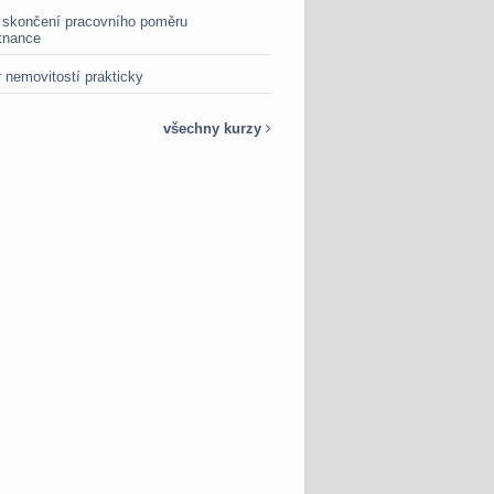
 skončení pracovního poměru
tnance
 nemovitostí prakticky
všechny kurzy