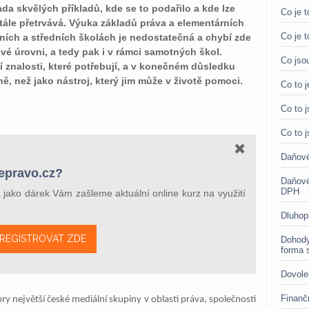
ada skvělých příkladů, kde se to podařilo a kde lze
Co je t
stále přetrvává. Výuka základů práva a elementárních
Co je t
ních a středních školách je nedostatečná a chybí zde
é úrovni, a tedy pak i v rámci samotných škol.
Co jso
í znalosti, které potřebují, a v konečném důsledku
ě, než jako nástroj, který jim může v životě pomoci.
Co to 
Co to j
Co to 
Daňové
 epravo.cz?
Daňové
DPH
a jako dárek Vám zašleme aktuální online kurz na využití
Dluhop
REGISTROVAT ZDE
Dohody
forma 
Dovole
Finanč
 největší české mediální skupiny v oblasti práva, společnosti