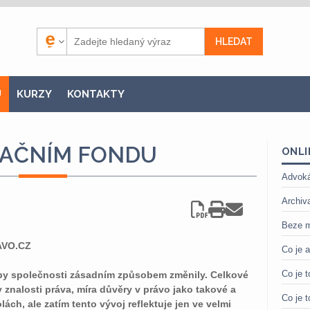
U
KURZY
KONTAKTY
DAČNÍM FONDU
ONLI
Advoká
Archiv
Beze m
AVO.CZ
Co je 
Co je t
eby společnosti zásadním způsobem změnily. Celkové
 znalosti práva, míra důvěry v právo jako takové a
Co je t
ch, ale zatím tento vývoj reflektuje jen ve velmi