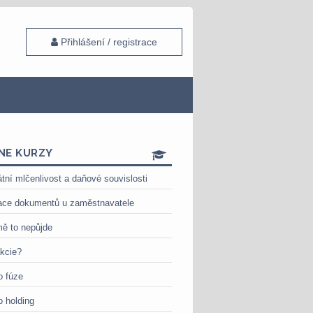
Přihlášení / registrace
NE KURZY
tní mlčenlivost a daňové souvislosti
ace dokumentů u zaměstnavatele
ě to nepůjde
akcie?
o fúze
o holding