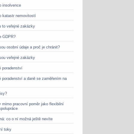
o insolvence
o katastr nemovitostí
u to veřejné zakázky
je GDPR?
sou osobní údaje a proč je chránit?
jsou veřejné zakázky
 poradenství
 poradenství a daně se zaměřením na
isy?
 mimo pracovní poměr jako flexibilní
spolupráce
ná: co o ní možná ještě nevíte
ní toky