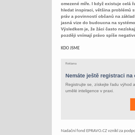
omezené míře. I když existuje celá ř
hledat inspiraci, většina problémů 
práv a povinností občanů na základ
jasná vize do budoucna na systémov
Výsledkem je, že žáci často nezískaj
později vnímají právo spíše negativn
KDO JSME
Reklama
Nemáte ještě registraci na
Registrujte se, získejte řadu výhod 
umělé inteligence v praxi.
Nadační fond EPRAVO.CZ vznikl za podpory