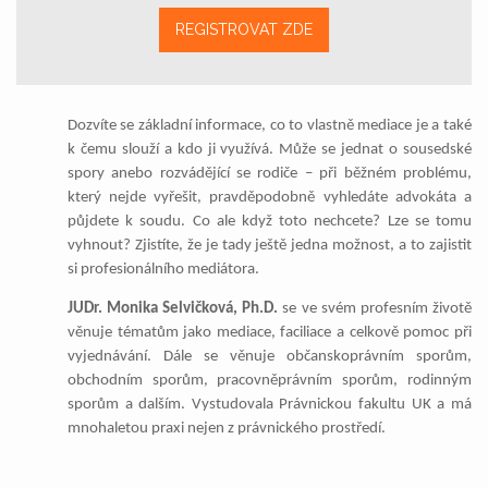
REGISTROVAT ZDE
Dozvíte se základní informace, co to vlastně mediace je a také
k čemu slouží a kdo ji využívá. Může se jednat o sousedské
spory anebo rozvádějící se rodiče – při běžném problému,
který nejde vyřešit, pravděpodobně vyhledáte advokáta a
půjdete k soudu. Co ale když toto nechcete? Lze se tomu
vyhnout? Zjistíte, že je tady ještě jedna možnost, a to zajistit
si profesionálního mediátora.
JUDr. Monika Selvičková, Ph.D.
se ve svém profesním životě
věnuje tématům jako mediace, faciliace a celkově pomoc při
vyjednávání. Dále se věnuje občanskoprávním sporům,
obchodním sporům, pracovněprávním sporům, rodinným
sporům a dalším. Vystudovala Právnickou fakultu UK a má
mnohaletou praxi nejen z právnického prostředí.