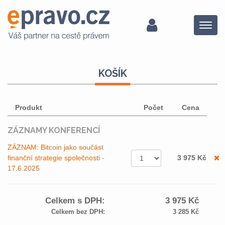
Menu
KOŠÍK
Produkt
Počet
Cena
ZÁZNAMY KONFERENCÍ
ZÁZNAM: Bitcoin jako součást
finanční strategie společnosti -
3 975
Kč
17.6.2025
Celkem s DPH:
3 975
Kč
Celkem bez DPH:
3 285
Kč