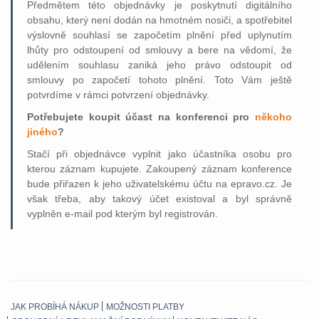
Předmětem této objednávky je poskytnutí digitálního
obsahu, který není dodán na hmotném nosiči, a spotřebitel
výslovně souhlasí se započetím plnění před uplynutím
lhůty pro odstoupení od smlouvy a bere na vědomí, že
udělením souhlasu zaniká jeho právo odstoupit od
smlouvy po započetí tohoto plnění. Toto Vám ještě
potvrdíme v rámci potvrzení objednávky.
Potřebujete koupit účast na konferenci pro
někoho
jiného
?
Stačí při objednávce vyplnit jako účastníka osobu pro
kterou záznam kupujete. Zakoupený záznam konference
bude přiřazen k jeho uživatelskému účtu na epravo.cz. Je
však třeba, aby takový účet existoval a byl správně
vyplněn e-mail pod kterým byl registrován.
JAK PROBÍHÁ NÁKUP
MOŽNOSTI PLATBY