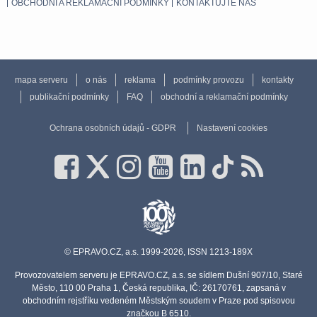
OBCHODNÍ A REKLAMAČNÍ PODMÍNKY
KONTAKTUJTE NÁS
mapa serveru
o nás
reklama
podmínky provozu
kontakty
publikační podmínky
FAQ
obchodní a reklamační podmínky
Ochrana osobních údajů - GDPR
Nastavení cookies
© EPRAVO.CZ, a.s. 1999-2026, ISSN 1213-189X
Provozovatelem serveru je EPRAVO.CZ, a.s. se sídlem Dušní 907/10, Staré
Město, 110 00 Praha 1, Česká republika, IČ: 26170761, zapsaná v
obchodním rejstříku vedeném Městským soudem v Praze pod spisovou
značkou B 6510.