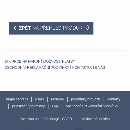
ZPĚT
NA PŘEHLED PRODUKTŮ
JAK PROBÍHÁ NÁKUP
MOŽNOSTI PLATBY
OBCHODNÍ A REKLAMAČNÍ PODMÍNKY
KONTAKTUJTE NÁS
mapa serveru
o nás
reklama
podmínky provozu
kontakty
publikační podmínky
FAQ
obchodní a reklamační podmínky
Ochrana osobních údajů - GDPR
Nastavení cookies