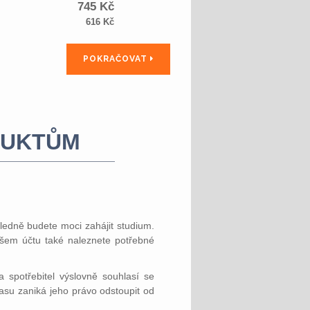
745
Kč
616
Kč
POKRAČOVAT
DUKTŮM
edně budete moci zahájit studium.
ašem účtu také naleznete potřebné
 spotřebitel výslovně souhlasí se
asu zaniká jeho právo odstoupit od