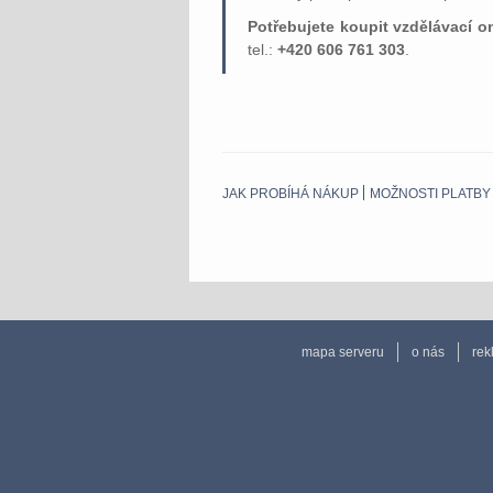
Potřebujete koupit vzdělávací o
tel.:
+420 606 761 303
.
JAK PROBÍHÁ NÁKUP
MOŽNOSTI PLATBY
mapa serveru
o nás
rek