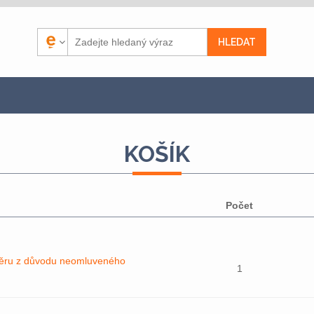
KOŠÍK
Počet
ěru z důvodu neomluveného
1