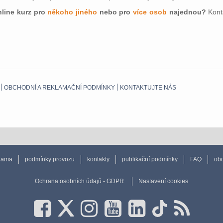
nline kurz pro
někoho jiného
nebo pro
více osob
najednou?
Konta
OBCHODNÍ A REKLAMAČNÍ PODMÍNKY
KONTAKTUJTE NÁS
lama
podmínky provozu
kontakty
publikační podmínky
FAQ
obc
Ochrana osobních údajů - GDPR
Nastavení cookies