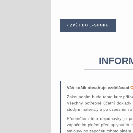
ZPĚT DO E-SHOPU
INFOR
Váš košík obsahuje vzdělávací
O
Zakoupením bude tento kurz přiřa
Všechny potřebné účetní doklady 
studijní materiály a po úspěšném ab
Předmětem této objednávky je pos
započetím plnění před uplynutím l
smlouvy po započetí tohoto plnění.