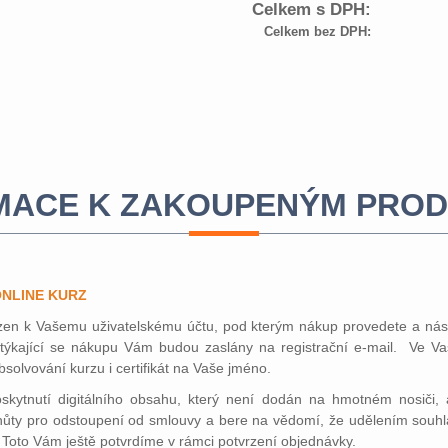
Celkem s DPH:
Celkem bez DPH:
MACE K ZAKOUPENÝM PRO
NLINE KURZ
zen k Vašemu uživatelskému účtu, pod kterým nákup provedete a násl
týkající se nákupu Vám budou zaslány na registrační e-mail. Ve V
solvování kurzu i certifikát na Vaše jméno.
kytnutí digitálního obsahu, který není dodán na hmotném nosiči, a
hůty pro odstoupení od smlouvy a bere na vědomí, že udělením souhl
 Toto Vám ještě potvrdíme v rámci potvrzení objednávky.