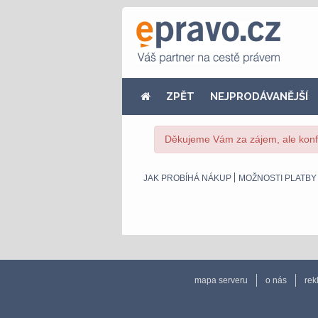
ZPĚT
NEJPRODÁVANĚJŠÍ
Děkujeme Vám za zájem, ale konfe
JAK PROBÍHÁ NÁKUP
MOŽNOSTI PLATBY
mapa serveru
o nás
rek