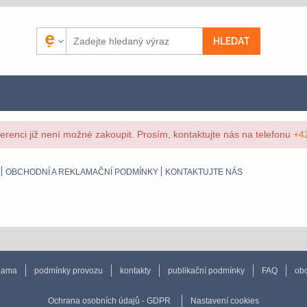
renci již není možné zakoupit. Prosím, kontaktujte nás na telefonu
+4
OBCHODNÍ A REKLAMAČNÍ PODMÍNKY
KONTAKTUJTE NÁS
lama
podmínky provozu
kontakty
publikační podmínky
FAQ
obc
Ochrana osobních údajů - GDPR
Nastavení cookies