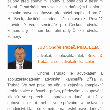
žaloby před správními soudy a obhajobu v trestním
řízení. O otázkách souvisejících s daňovým řízením a
trestním právem daňovým přednášel například pro C.
H. Beck, Justiční akademii či epravo.cz. Rovněž
pravidelně vede semináře pro Českou advokátní
komoru a je členem kontrolní rady České advokátní
komory.
JUDr. Ondřej Trubač, Ph.D., LL.M.
advokát, spoluzakladatel,
Bříza &
Trubač, s.r.o., advokátní kancelář
Ondřej Trubač je advokátem a
spoluzakladatelem advokátní kanceláře Bříza &
Trubač. Ve své praxi se věnuje zejména komplexní
problematice daňového práva, především zastupování
klientů ve sporech se správcem daně, ať už v
daňovém řízení nebo ve správním a ústavním
soudnictví. Dále se zaměřuje na trestní právo daňové,