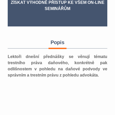
ZÍSKAT VÝHODNĚ PŘÍSTUP KE VŠEM ON-LINE
SEMINÁŘŮM
Popis
Lektoři dnešní přednášky se věnují tématu
trestního práva daňového, konkrétně pak
odlišnostem v pohledu na daňové podvody ve
správním a trestním právu z pohledu advokáta.