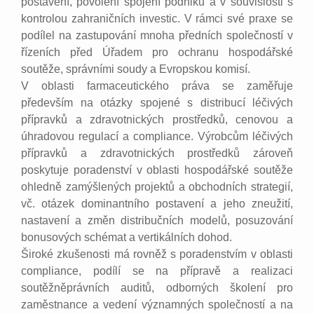
postavení, povolení spojení podniků a v souvislosti s
kontrolou zahraničních investic. V rámci své praxe se
podílel na zastupování mnoha předních společností v
řízeních před Úřadem pro ochranu hospodářské
soutěže, správními soudy a Evropskou komisí.
V oblasti farmaceutického práva se zaměřuje
především na otázky spojené s distribucí léčivých
přípravků a zdravotnických prostředků, cenovou a
úhradovou regulací a compliance. Výrobcům léčivých
přípravků a zdravotnických prostředků zároveň
poskytuje poradenství v oblasti hospodářské soutěže
ohledně zamýšlených projektů a obchodních strategií,
vč. otázek dominantního postavení a jeho zneužití,
nastavení a změn distribučních modelů, posuzování
bonusových schémat a vertikálních dohod.
Široké zkušenosti má rovněž s poradenstvím v oblasti
compliance, podílí se na přípravě a realizaci
soutěžněprávních auditů, odborných školení pro
zaměstnance a vedení významných společností a na