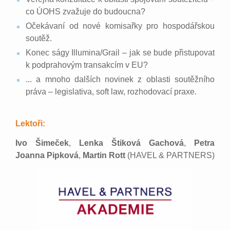
co ÚOHS zvažuje do budoucna?
Očekávaní od nové komisařky pro hospodářskou
soutěž.
Konec ságy Illumina/Grail – jak se bude přistupovat
k podprahovým transakcím v EU?
... a mnoho dalších novinek z oblasti soutěžního
práva – legislativa, soft law, rozhodovací praxe.
Lektoři:
Ivo Šimeček
,
Lenka Štiková Gachová
,
Petra
Joanna Pipková
,
Martin Rott
(HAVEL & PARTNERS)