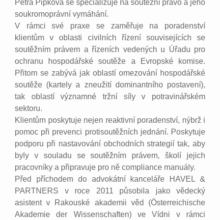
Petra Pipková se specializuje na soutěžní právo a jeho
soukromoprávní vymáhání.
V rámci své praxe se zaměřuje na poradenství
klientům v oblasti civilních řízení souvisejících se
soutěžním právem a řízeních vedených u Úřadu pro
ochranu hospodářské soutěže a Evropské komise.
Přitom se zabývá jak oblastí omezování hospodářské
soutěže (kartely a zneužití dominantního postavení),
tak oblastí významné tržní síly v potravinářském
sektoru.
Klientům poskytuje nejen reaktivní poradenství, nýbrž i
pomoc při prevenci protisoutěžních jednání. Poskytuje
podporu při nastavování obchodních strategií tak, aby
byly v souladu se soutěžním právem, školí jejich
pracovníky a připravuje pro ně compliance manuály.
Před příchodem do advokátní kanceláře HAVEL &
PARTNERS v roce 2011 působila jako vědecký
asistent v Rakouské akademii věd (Österreichische
Akademie der Wissenschaften) ve Vídni v rámci