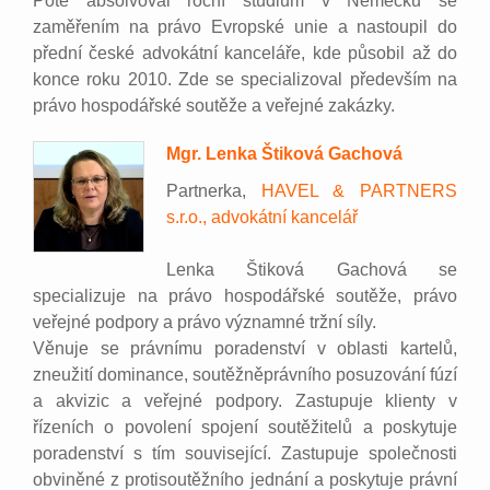
Poté absolvoval roční studium v Německu se
zaměřením na právo Evropské unie a nastoupil do
přední české advokátní kanceláře, kde působil až do
konce roku 2010. Zde se specializoval především na
právo hospodářské soutěže a veřejné zakázky.
Mgr. Lenka Štiková Gachová
Partnerka,
HAVEL & PARTNERS
s.r.o., advokátní kancelář
Lenka Štiková Gachová se
specializuje na právo hospodářské soutěže, právo
veřejné podpory a právo významné tržní síly.
Věnuje se právnímu poradenství v oblasti kartelů,
zneužití dominance, soutěžněprávního posuzování fúzí
a akvizic a veřejné podpory. Zastupuje klienty v
řízeních o povolení spojení soutěžitelů a poskytuje
poradenství s tím související. Zastupuje společnosti
obviněné z protisoutěžního jednání a poskytuje právní