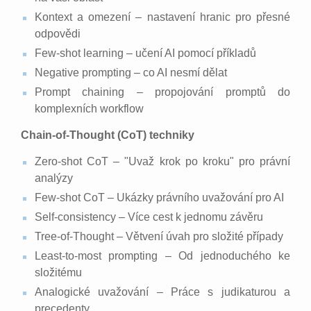
Kontext a omezení – nastavení hranic pro přesné
odpovědi
Few-shot learning – učení AI pomocí příkladů
Negative prompting – co AI nesmí dělat
Prompt chaining – propojování promptů do
komplexních workflow
Chain-of-Thought (CoT) techniky
Zero-shot CoT – "Uvaž krok po kroku" pro právní
analýzy
Few-shot CoT – Ukázky právního uvažování pro AI
Self-consistency – Více cest k jednomu závěru
Tree-of-Thought – Větvení úvah pro složité případy
Least-to-most prompting – Od jednoduchého ke
složitému
Analogické uvažování – Práce s judikaturou a
precedenty