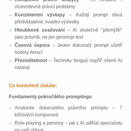
vícevrstevné právní problémy
Konzistentní výstupy
– Každý prompt dává
předvídatelné, kvalitní výsledky
Hloubkové uvažování
– AI skutečně "přemýšlí"
jako právník, ne jen generuje text
Časová úspora
– Jeden dokonalý prompt ušetří
hodiny iterací
Převoditelnost
– Techniky fungují napříč všemi AI
nástroji
Co konkrétně získáte:
Fundamenty pokročilého promptingu
Anatomie dokonalého právního promptu – 7
klíčových komponent
Role-playing a persony – jak z AI udělat specialistu
na vaši oblast