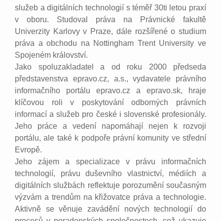
služeb a digitálních technologií s téměř 30ti letou praxí
v oboru. Studoval práva na Právnické fakultě
Univerzity Karlovy v Praze, dále rozšířené o studium
práva a obchodu na Nottingham Trent University ve
Spojeném království.
Jako spoluzakladatel a od roku 2000 předseda
představenstva epravo.cz, a.s., vydavatele právního
informačního portálu epravo.cz a epravo.sk, hraje
klíčovou roli v poskytování odborných právních
informací a služeb pro české i slovenské profesionály.
Jeho práce a vedení napomáhají nejen k rozvoji
portálu, ale také k podpoře právní komunity ve střední
Evropě.
Jeho zájem a specializace v právu informačních
technologií, právu duševního vlastnictví, médiích a
digitálních službách reflektuje porozumění současným
výzvám a trendům na křižovatce práva a technologie.
Aktivně se věnuje zavádění nových technologií do
procesů v poradenských společnostech, což ukazuje