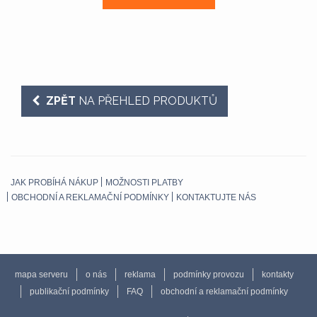
ZPĚT
NA PŘEHLED PRODUKTŮ
JAK PROBÍHÁ NÁKUP
MOŽNOSTI PLATBY
OBCHODNÍ A REKLAMAČNÍ PODMÍNKY
KONTAKTUJTE NÁS
mapa serveru
o nás
reklama
podmínky provozu
kontakty
publikační podmínky
FAQ
obchodní a reklamační podmínky