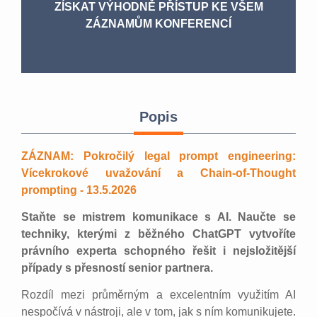
ZÍSKAT VÝHODNĚ PŘÍSTUP KE VŠEM
ZÁZNAMŮM KONFERENCÍ
Popis
ZÁZNAM: Pokročilý legal prompt engineering:
Vícekrokové uvažování a Chain-of-Thought
prompting - 13.5.2026
Staňte se mistrem komunikace s AI. Naučte se
techniky, kterými z běžného ChatGPT vytvoříte
právního experta schopného řešit i nejsložitější
případy s přesností senior partnera.
Rozdíl mezi průměrným a excelentním využitím AI
nespočívá v nástroji, ale v tom, jak s ním komunikujete.