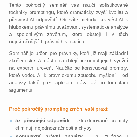
Tento pokročilý seminář vás naučí sofistikované
techniky promptingu, které dramaticky zvýší kvalitu a
přesnost AI odpovědí. Objevíte metody, jak vést AI k
hlubokému právnímu uvažování, systematické analýze
a spolehlivým závěrům, které obstojí i v těch
nejnáročnějších právních situacích.
Seminář je určen pro právníky, kteří již mají základní
zkušenosti s AI nástroji a chtějí posunout jejich využití
na expertní úroveň. Naučíte se konstruovat prompty,
které vedou AI k právnickému způsobu myšlení – od
analýzy faktů přes aplikaci práva až po formulaci
argumentů.
Proč pokročilý prompting změní vaši praxi:
5x přesnější odpovědi
– Strukturované prompty
eliminují nejednoznačnosti a chyby
Komplexní právní analýzy
– AI zvládne i