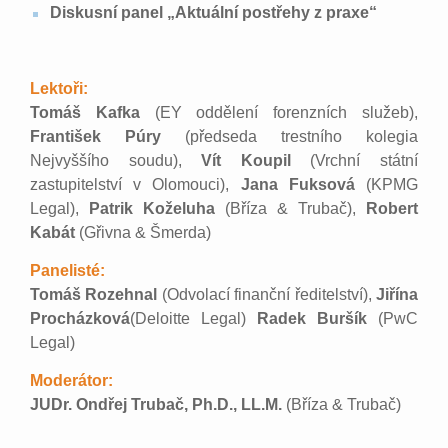
Diskusní panel „Aktuální postřehy z praxe“
Lektoři:
Tomáš Kafka
(EY oddělení forenzních služeb),
František Púry
(předseda trestního kolegia
Nejvyššího soudu),
Vít Koupil
(Vrchní státní
zastupitelství v Olomouci),
Jana Fuksová
(KPMG
Legal),
Patrik Koželuha
(Bříza & Trubač),
Robert
Kabát
(Gřivna & Šmerda)
Panelisté:
Tomáš Rozehnal
(Odvolací finanční ředitelství),
Jiřína
Procházková
(Deloitte Legal)
Radek Buršík
(PwC
Legal)
Moderátor:
JUDr. Ondřej Trubač, Ph.D., LL.M.
(Bříza & Trubač)