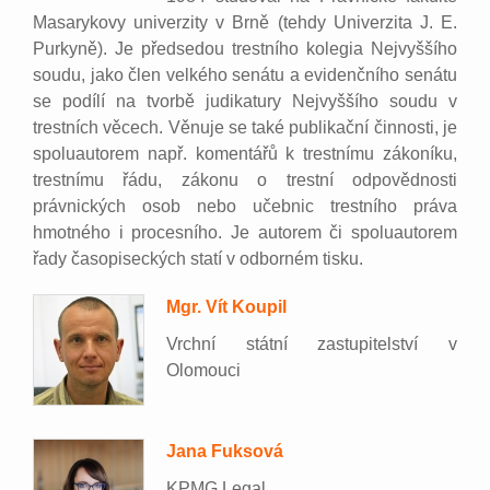
Masarykovy univerzity v Brně (tehdy Univerzita J. E.
Purkyně). Je předsedou trestního kolegia Nejvyššího
soudu, jako člen velkého senátu a evidenčního senátu
se podílí na tvorbě judikatury Nejvyššího soudu v
trestních věcech. Věnuje se také publikační činnosti, je
spoluautorem např. komentářů k trestnímu zákoníku,
trestnímu řádu, zákonu o trestní odpovědnosti
právnických osob nebo učebnic trestního práva
hmotného i procesního. Je autorem či spoluautorem
řady časopiseckých statí v odborném tisku.
Mgr. Vít Koupil
Vrchní státní zastupitelství v
Olomouci
Jana Fuksová
KPMG Legal