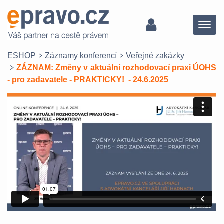
Menu
ESHOP
Záznamy konferencí
Veřejné zakázky
ZÁZNAM: Změny v aktuální rozhodovací praxi ÚOHS
- pro zadavatele - PRAKTICKY! - 24.6.2025