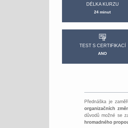
DÉLKA KURZU
24 minut
TEST S CERTIFIKACÍ
ANO
Přednáška je zamě
organizačních změ
důvodů možné se za
hromadného propou