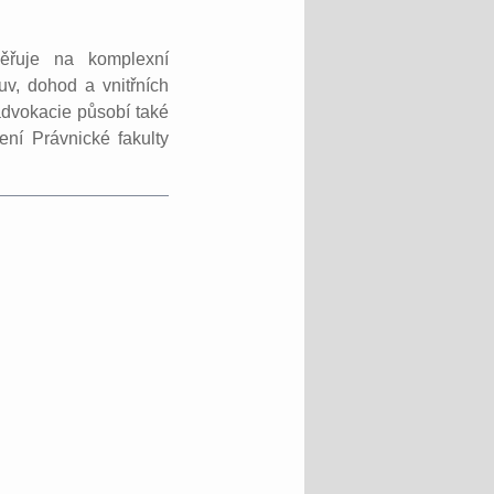
ěřuje na komplexní
uv, dohod a vnitřních
advokacie působí také
ení Právnické fakulty