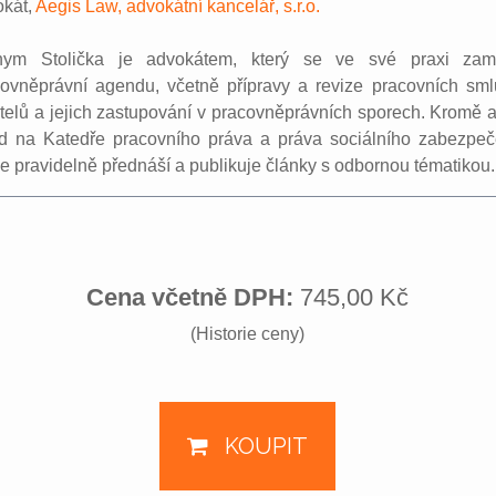
okát,
Aegis Law, advokátní kancelář, s.r.o.
hym Stolička je advokátem, který se ve své praxi zam
ovněprávní agendu, včetně přípravy a revize pracovních sml
elů a jejich zastupování v pracovněprávních sporech. Kromě 
nd na Katedře pracovního práva a práva sociálního zabezpeč
de pravidelně přednáší a publikuje články s odbornou tématikou.
Cena včetně DPH:
745,00 Kč
(Historie ceny)
KOUPIT