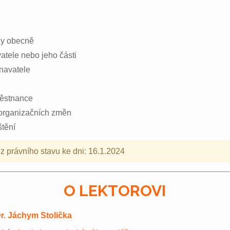
dy obecně
atele nebo jeho části
navatele
ěstnance
 organizačních změn
tění
z právního stavu ke dni: 16.1.2024
O LEKTOROVI
r. Jáchym Stolička