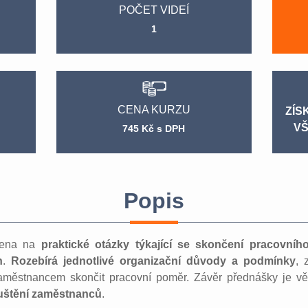
POČET VIDEÍ
1
CENA KURZU
ZÍS
VŠ
745 Kč s DPH
Popis
řena na
praktické otázky týkající se skončení pracovn
n
.
Rozebírá jednotlivé organizační důvody a podmínky
, 
městnancem skončit pracovní poměr. Závěr přednášky je v
štění zaměstnanců
.