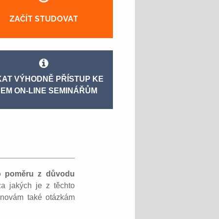
ZAČÍT STUDOVAT
KAT VÝHODNĚ PŘÍSTUP KE
EM ON-LINE SEMINÁŘŮM
ího poměru z důvodu
za jakých je z těchto
ěnovám také otázkám