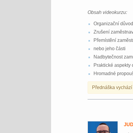
Obsah videokurzu:
Organizační důvo
Zrušení zaměstnav
Přemístění zaměst
nebo jeho části
Nadbytečnost zam
Praktické aspekty
Hromadné propouš
Přednáška vychází 
JUD