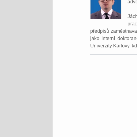
adv
Jác
prac
předpisů zaměstnavat
jako interní doktora
Univerzity Karlovy, k