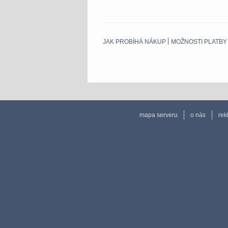
JAK PROBÍHÁ NÁKUP
MOŽNOSTI PLATBY
mapa serveru
o nás
rek