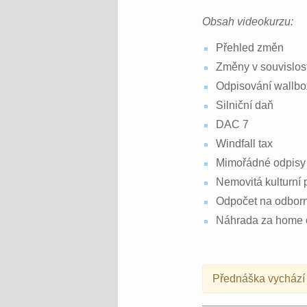
Obsah videokurzu:
Přehled změn
Změny v souvislost
Odpisování wallb
Silniční daň
DAC 7
Windfall tax
Mimořádné odpisy
Nemovitá kulturní
Odpočet na odborn
Náhrada za home o
Přednáška vychází 