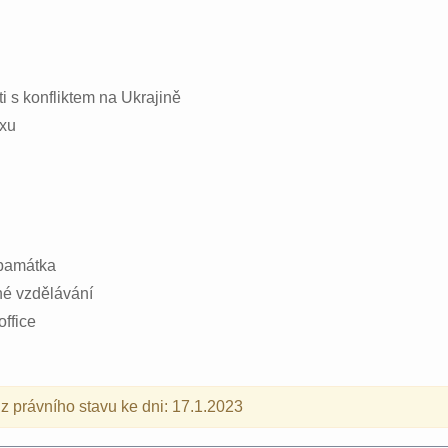
i s konfliktem na Ukrajině
oxu
 památka
é vzdělávání
ffice
z právního stavu ke dni: 17.1.2023