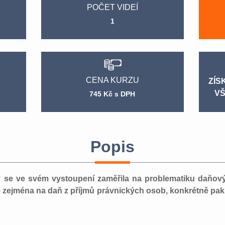
POČET VIDEÍ
1
CENA KURZU
ZÍS
VŠ
745 Kč s DPH
Popis
 se ve svém vystoupení zaměřila na problematiku daňov
e zejména na daň z příjmů právnických osob, konkrétně pa