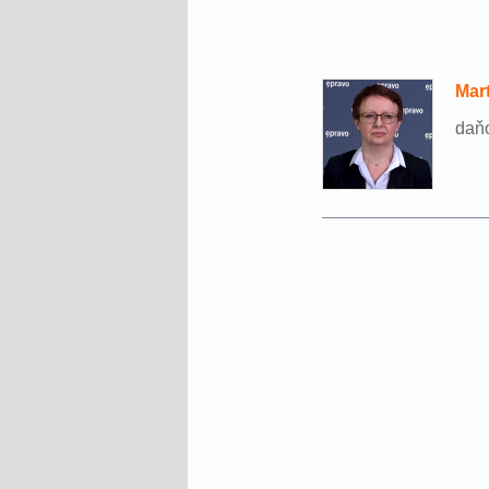
Mar
daňo