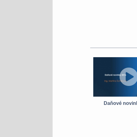
Daňové novin
Typické situace, kdy
stní
podnikatele „zasáhne“ trestní
lit
právo daňové a jak jim čelit