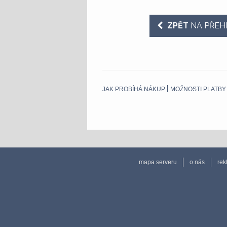
ZPĚT
NA PŘEH
JAK PROBÍHÁ NÁKUP
MOŽNOSTI PLATBY
mapa serveru
o nás
rek