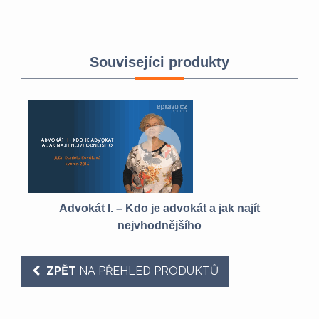
Souvisejíci produkty
Advokát I. – Kdo je advokát a jak najít
A
nejvhodnějšího
ZPĚT
NA PŘEHLED PRODUKTŮ