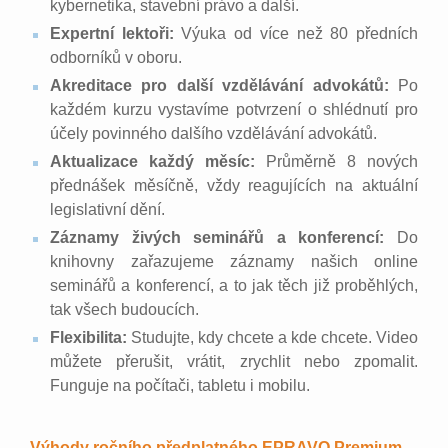
kybernetika, stavební právo a další.
Expertní lektoři:
Výuka od více než 80 předních
odborníků v oboru.
Akreditace pro další vzdělávání advokátů:
Po
každém kurzu vystavíme potvrzení o shlédnutí pro
účely povinného dalšího vzdělávání advokátů.
Aktualizace každý měsíc:
Průměrně 8 nových
přednášek měsíčně, vždy reagujících na aktuální
legislativní dění.
Záznamy živých seminářů a konferencí:
Do
knihovny zařazujeme záznamy našich online
seminářů a konferencí, a to jak těch již proběhlých,
tak všech budoucích.
Flexibilita:
Studujte, kdy chcete a kde chcete. Video
můžete přerušit, vrátit, zrychlit nebo zpomalit.
Funguje na počítači, tabletu i mobilu.
Výhody ročního předplatného EPRAVO Premium