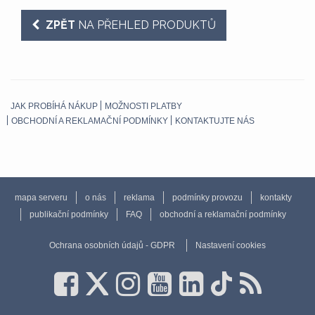
ZPĚT
NA PŘEHLED PRODUKTŮ
JAK PROBÍHÁ NÁKUP
MOŽNOSTI PLATBY
OBCHODNÍ A REKLAMAČNÍ PODMÍNKY
KONTAKTUJTE NÁS
mapa serveru
o nás
reklama
podmínky provozu
kontakty
publikační podmínky
FAQ
obchodní a reklamační podmínky
Ochrana osobních údajů - GDPR
Nastavení cookies