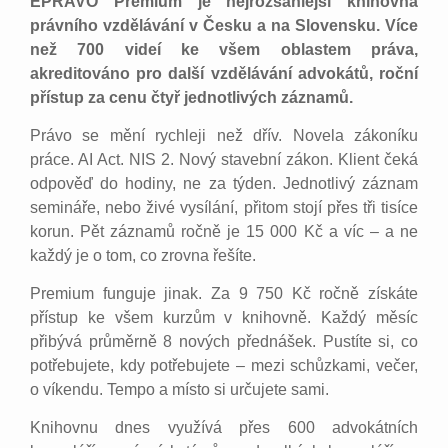
EPRAVO Premium je nejrozsáhlejší knihovna
právního vzdělávání v Česku a na Slovensku. Více
než 700 videí ke všem oblastem práva,
akreditováno pro další vzdělávání advokátů, roční
přístup za cenu čtyř jednotlivých záznamů.
Právo se mění rychleji než dřív. Novela zákoníku
práce. AI Act. NIS 2. Nový stavební zákon. Klient čeká
odpověď do hodiny, ne za týden. Jednotlivý záznam
semináře, nebo živé vysílání, přitom stojí přes tři tisíce
korun. Pět záznamů ročně je 15 000 Kč a víc – a ne
každý je o tom, co zrovna řešíte.
Premium funguje jinak. Za 9 750 Kč ročně získáte
přístup ke všem kurzům v knihovně. Každý měsíc
přibývá průměrně 8 nových přednášek. Pustíte si, co
potřebujete, kdy potřebujete – mezi schůzkami, večer,
o víkendu. Tempo a místo si určujete sami.
Knihovnu dnes využívá přes 600 advokátních