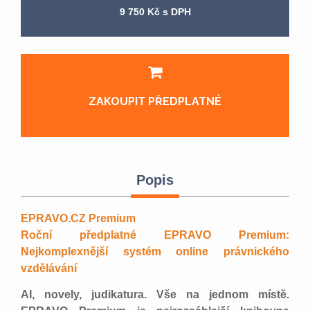
9 750 Kč s DPH
ZAKOUPIT PŘEDPLATNÉ
Popis
EPRAVO.CZ Premium
Roční předplatné EPRAVO Premium:
Nejkomplexnější systém online právnického
vzdělávání
AI, novely, judikatura. Vše na jednom místě.