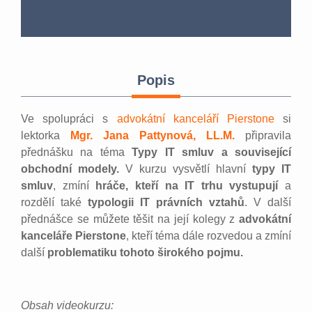
Popis
Ve spolupráci s
advokátní kanceláří Pierstone
si
lektorka
Mgr. Jana Pattynová, LL.M.
připravila
přednášku na téma
Typy IT smluv a související
obchodní modely.
V kurzu vysvětlí hlavní
typy IT
smluv
, zmíní
hráče, kteří na IT trhu vystupují
a
rozdělí také
typologii IT právních vztahů
. V další
přednášce se můžete těšit na její kolegy z
advokátní
kanceláře Pierstone
, kteří téma dále rozvedou a zmíní
další
problematiku tohoto širokého pojmu.
Obsah videokurzu: