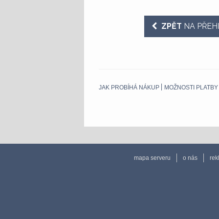
ZPĚT
NA PŘEH
JAK PROBÍHÁ NÁKUP
MOŽNOSTI PLATBY
mapa serveru
o nás
rek