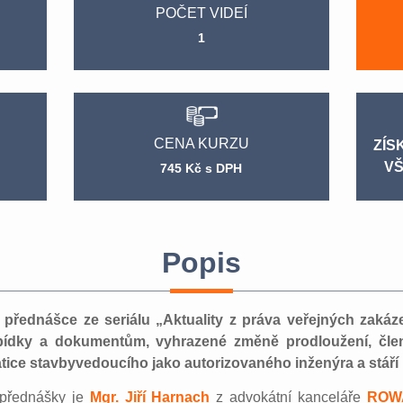
POČET VIDEÍ
1
CENA KURZU
ZÍS
VŠ
745 Kč s DPH
Popis
přednášce ze seriálu „Aktuality z práva veřejných zakáz
bídky a dokumentům, vyhrazené změně prodloužení, člen
ice stavbyvedoucího jako autorizovaného inženýra a stáří 
 přednášky je
Mgr. Jiří Harnach
z advokátní kanceláře
ROW