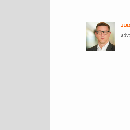
JUDr
advo