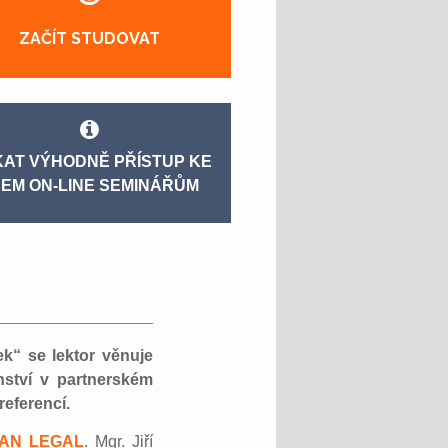
ZAČÍT STUDOVAT
KAT VÝHODNĚ PŘÍSTUP KE
EM ON-LINE SEMINÁŘŮM
ek“ se lektor věnuje
ství v partnerském
referencí.
AN LEGAL
. Mgr. Jiří