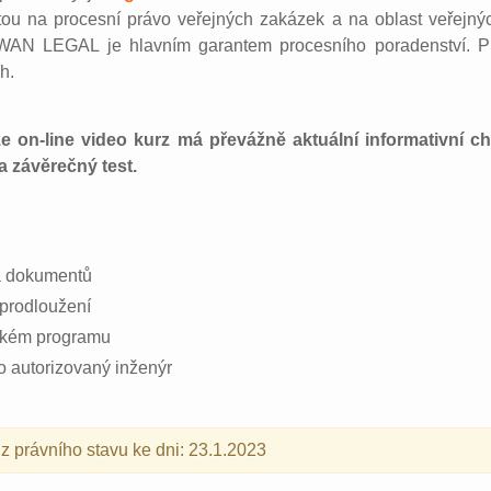
tou na procesní právo veřejných zakázek a na oblast veřejný
AN LEGAL je hlavním garantem procesního poradenství. Pr
h.
 on-line video kurz má převážně aktuální informativní c
a závěrečný test.
a dokumentů
prodloužení
rském programu
o autorizovaný inženýr
z právního stavu ke dni: 23.1.2023