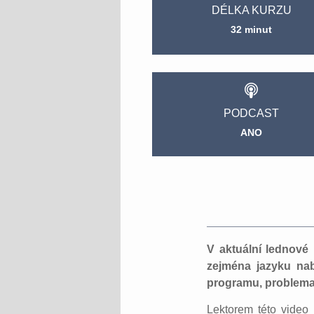
DÉLKA KURZU
32 minut
PODCAST
ANO
V aktuální lednové 
zejména jazyku na
programu, problemat
Lektorem této video