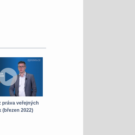
 z práva veřejných
Aktuality z práva veřejných
Ak
 (březen 2022)
zakázek (červen 2020)