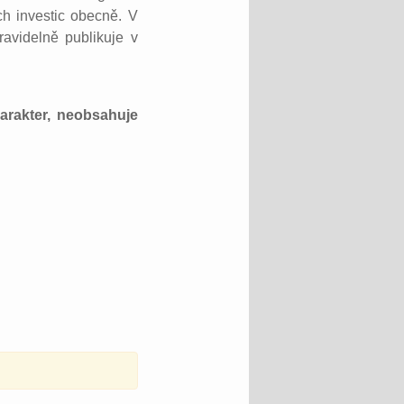
ch investic obecně. V
avidelně publikuje v
harakter, neobsahuje