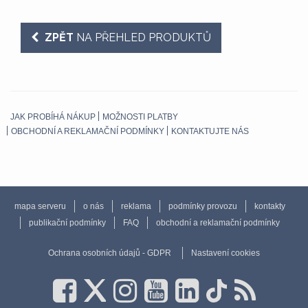
ZPĚT
NA PŘEHLED PRODUKTŮ
JAK PROBÍHÁ NÁKUP
MOŽNOSTI PLATBY
OBCHODNÍ A REKLAMAČNÍ PODMÍNKY
KONTAKTUJTE NÁS
mapa serveru
o nás
reklama
podmínky provozu
kontakty
publikační podmínky
FAQ
obchodní a reklamační podmínky
Ochrana osobních údajů - GDPR
Nastavení cookies