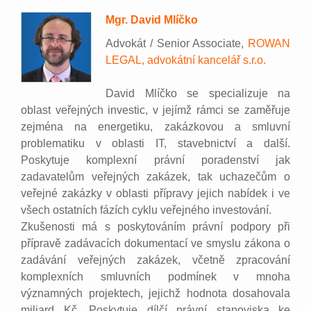
Mgr. David Mlíčko
Advokát / Senior Associate,
ROWAN
LEGAL, advokátní kancelář s.r.o.
David Mlíčko se specializuje na
oblast veřejných investic, v jejímž rámci se zaměřuje
zejména na energetiku, zakázkovou a smluvní
problematiku v oblasti IT, stavebnictví a další.
Poskytuje komplexní právní poradenství jak
zadavatelům veřejných zakázek, tak uchazečům o
veřejné zakázky v oblasti přípravy jejich nabídek i ve
všech ostatních fázích cyklu veřejného investování.
Zkušenosti má s poskytováním právní podpory při
přípravě zadávacích dokumentací ve smyslu zákona o
zadávání veřejných zakázek, včetně zpracování
komplexních smluvních podmínek v mnoha
významných projektech, jejichž hodnota dosahovala
miliard Kč. Poskytuje dílčí právní stanoviska ke