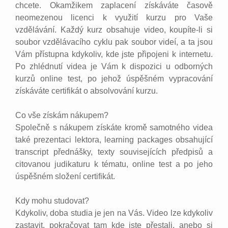
chcete. Okamžikem zaplacení získáváte časově
neomezenou licenci k využití kurzu pro Vaše
vzdělávání. Každý kurz obsahuje video, koupíte-li si
soubor vzdělávacího cyklu pak soubor videí, a ta jsou
Vám přístupna kdykoliv, kde jste připojeni k internetu.
Po zhlédnutí videa je Vám k dispozici u odborných
kurzů online test, po jehož úspěšném vypracování
získáváte certifikát o absolvování kurzu.
Co vše získám nákupem?
Společně s nákupem získáte kromě samotného videa
také prezentaci lektora, learning packages obsahující
transcript přednášky, texty souvisejících předpisů a
citovanou judikaturu k tématu, online test a po jeho
úspěšném složení certifikát.
Kdy mohu studovat?
Kdykoliv, doba studia je jen na Vás. Video lze kdykoliv
zastavit, pokračovat tam kde jste přestali, anebo si