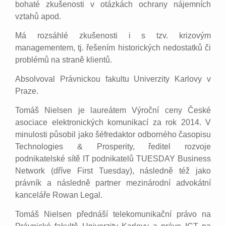
bohaté zkušenosti v otázkách ochrany nájemních
vztahů apod.
Má rozsáhlé zkušenosti i s tzv. krizovým
managementem, tj. řešením historických nedostatků či
problémů na straně klientů.
Absolvoval Právnickou fakultu Univerzity Karlovy v
Praze.
Tomáš Nielsen je laureátem Výroční ceny České
asociace elektronických komunikací za rok 2014. V
minulosti působil jako šéfredaktor odborného časopisu
Technologies & Prosperity, ředitel rozvoje
podnikatelské sítě IT podnikatelů TUESDAY Business
Network (dříve First Tuesday), následně též jako
právník a následně partner mezinárodní advokátní
kanceláře Rowan Legal.
Tomáš Nielsen přednáší telekomunikační právo na