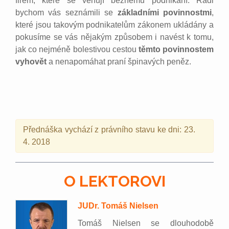
firem, které se věnují běžnému podnikání. Rádi
bychom vás seznámili se
základními povinnostmi
,
které jsou takovým podnikatelům zákonem ukládány a
pokusíme se vás nějakým způsobem i navést k tomu,
jak co nejméně bolestivou cestou
těmto povinnostem
vyhovět
a nenapomáhat praní špinavých peněz.
Přednáška vychází z právního stavu ke dni: 23.
4. 2018
O LEKTOROVI
JUDr. Tomáš Nielsen
Tomáš Nielsen se dlouhodobě