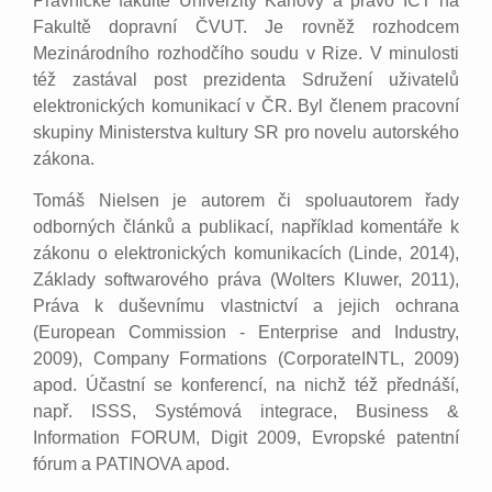
Právnické fakultě Univerzity Karlovy a právo ICT na
Fakultě dopravní ČVUT. Je rovněž rozhodcem
Mezinárodního rozhodčího soudu v Rize. V minulosti
též zastával post prezidenta Sdružení uživatelů
elektronických komunikací v ČR. Byl členem pracovní
skupiny Ministerstva kultury SR pro novelu autorského
zákona.
Tomáš Nielsen je autorem či spoluautorem řady
odborných článků a publikací, například komentáře k
zákonu o elektronických komunikacích (Linde, 2014),
Základy softwarového práva (Wolters Kluwer, 2011),
Práva k duševnímu vlastnictví a jejich ochrana
(European Commission - Enterprise and Industry,
2009), Company Formations (CorporateINTL, 2009)
apod. Účastní se konferencí, na nichž též přednáší,
např. ISSS, Systémová integrace, Business &
Information FORUM, Digit 2009, Evropské patentní
fórum a PATINOVA apod.