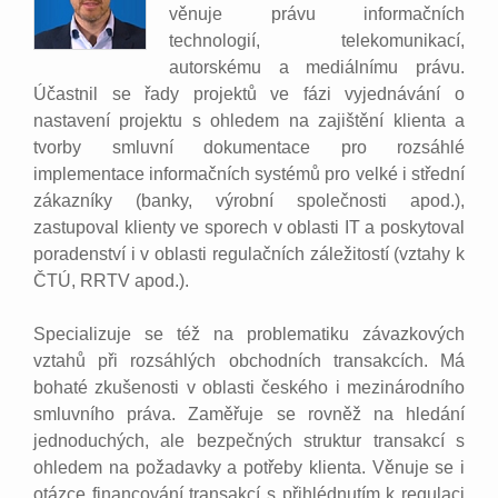
věnuje právu informačních
technologií, telekomunikací,
autorskému a mediálnímu právu.
Účastnil se řady projektů ve fázi vyjednávání o
nastavení projektu s ohledem na zajištění klienta a
tvorby smluvní dokumentace pro rozsáhlé
implementace informačních systémů pro velké i střední
zákazníky (banky, výrobní společnosti apod.),
zastupoval klienty ve sporech v oblasti IT a poskytoval
poradenství i v oblasti regulačních záležitostí (vztahy k
ČTÚ, RRTV apod.).
Specializuje se též na problematiku závazkových
vztahů při rozsáhlých obchodních transakcích. Má
bohaté zkušenosti v oblasti českého i mezinárodního
smluvního práva. Zaměřuje se rovněž na hledání
jednoduchých, ale bezpečných struktur transakcí s
ohledem na požadavky a potřeby klienta. Věnuje se i
otázce financování transakcí s přihlédnutím k regulaci