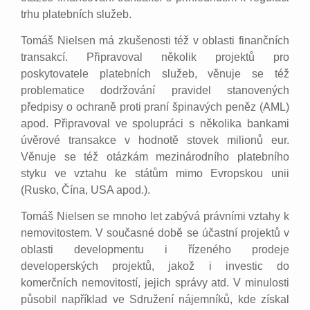
trhu platebních služeb.
Tomáš Nielsen má zkušenosti též v oblasti finančních
transakcí. Připravoval několik projektů pro
poskytovatele platebních služeb, věnuje se též
problematice dodržování pravidel stanovených
předpisy o ochraně proti praní špinavých peněz (AML)
apod. Připravoval ve spolupráci s několika bankami
úvěrové transakce v hodnotě stovek milionů eur.
Věnuje se též otázkám mezinárodního platebního
styku ve vztahu ke státům mimo Evropskou unii
(Rusko, Čína, USA apod.).
Tomáš Nielsen se mnoho let zabývá právními vztahy k
nemovitostem. V současné době se účastní projektů v
oblasti developmentu i řízeného prodeje
developerských projektů, jakož i investic do
komerčních nemovitostí, jejich správy atd. V minulosti
působil například ve Sdružení nájemníků, kde získal