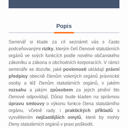
Popis
Seminář si klade za cíl seznámit vás s často
podceňovanými
riziky
, kterým čelí členové statutárních
orgánů ve svých funkcích podle nového občanského
zákoníku a zákona o obchodních korporacích. V rámci
semináře se dozvíte, jaké
povinnosti
ukládají
právní
předpisy
obecně členům volených orgánů právnické
osoby a též členům statutárních orgánů, v jakém
rozsahu
a jakým
způsobem
za jejich plnění tito
členové odpovídají. Důraz bude kladen na správnou
úpravu smlouvy
o výkonu funkce člena statutárního
orgánu, včetně rady i
praktických příkladů
s
vysvětlením
nejčastějších omylů
, které by mohly
členy statutárních orgánů v praxi poškodit.