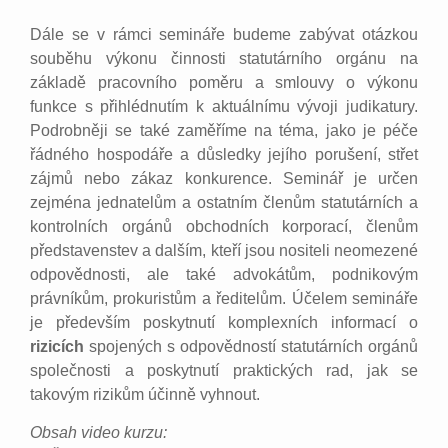
Dále se v rámci semináře budeme zabývat otázkou
souběhu výkonu činnosti statutárního orgánu na
základě pracovního poměru a smlouvy o výkonu
funkce s přihlédnutím k aktuálnímu vývoji judikatury.
Podrobněji se také zaměříme na téma, jako je péče
řádného hospodáře a důsledky jejího porušení, střet
zájmů nebo zákaz konkurence. Seminář je určen
zejména jednatelům a ostatním členům statutárních a
kontrolních orgánů obchodních korporací, členům
představenstev a dalším, kteří jsou nositeli neomezené
odpovědnosti, ale také advokátům, podnikovým
právníkům, prokuristům a ředitelům. Účelem semináře
je především poskytnutí komplexních informací o
rizicích
spojených s odpovědností statutárních orgánů
společnosti a poskytnutí praktických rad, jak se
takovým rizikům účinně vyhnout.
Obsah video kurzu: