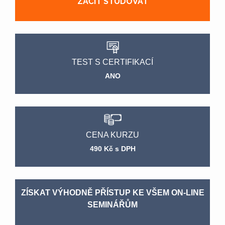
ZAČÍT STUDOVAT
TEST S CERTIFIKACÍ
ANO
CENA KURZU
490 Kč s DPH
ZÍSKAT VÝHODNĚ PŘÍSTUP KE VŠEM ON-LINE
SEMINÁŘŮM