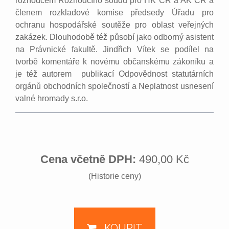
rozhodcem Rozhodčího soudu pro HK ČR a AK ČR a
členem rozkladové komise předsedy Úřadu pro
ochranu hospodářské soutěže pro oblast veřejných
zakázek. Dlouhodobě též působí jako odborný asistent
na Právnické fakultě. Jindřich Vítek se podílel na
tvorbě komentáře k novému občanskému zákoníku a
je též autorem publikací Odpovědnost statutárních
orgánů obchodních společností a Neplatnost usnesení
valné hromady s.r.o.
Cena včetně DPH:
490,00 Kč
(Historie ceny)
KOUPIT