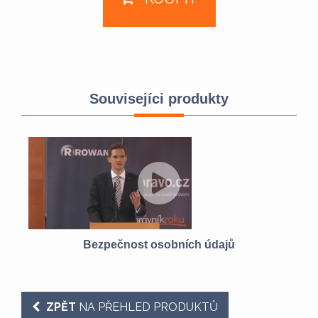
Souvisejíci produkty
O)
Bezpečnost osobních údajů
ZPĚT
NA PŘEHLED PRODUKTŮ