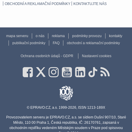
OBCHODNÍ A REKLAMAČNÍ PODMÍNKY
KONTAKTUJTE NÁS
mapa serveru
o nás
reklama
podmínky provozu
kontakty
publikační podmínky
FAQ
obchodní a reklamační podmínky
Ochrana osobních údajů - GDPR
Nastavení cookies
© EPRAVO.CZ, a.s. 1999-2026, ISSN 1213-189X
Provozovatelem serveru je EPRAVO.CZ, a.s. se sídlem Dušní 907/10, Staré
Město, 110 00 Praha 1, Česká republika, IČ: 26170761, zapsaná v
obchodním rejstříku vedeném Městským soudem v Praze pod spisovou