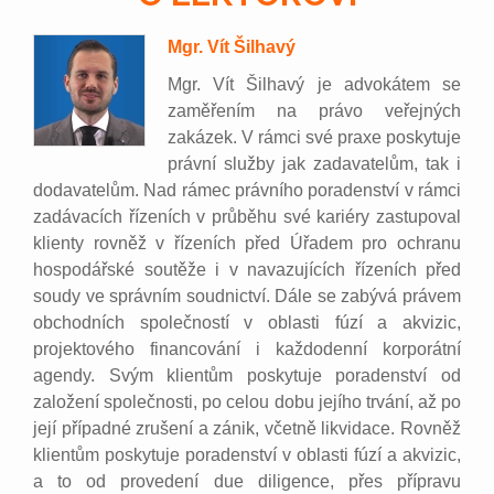
Mgr. Vít Šilhavý
Mgr. Vít Šilhavý je advokátem se
zaměřením na právo veřejných
zakázek. V rámci své praxe poskytuje
právní služby jak zadavatelům, tak i
dodavatelům. Nad rámec právního poradenství v rámci
zadávacích řízeních v průběhu své kariéry zastupoval
klienty rovněž v řízeních před Úřadem pro ochranu
hospodářské soutěže i v navazujících řízeních před
soudy ve správním soudnictví. Dále se zabývá právem
obchodních společností v oblasti fúzí a akvizic,
projektového financování i každodenní korporátní
agendy. Svým klientům poskytuje poradenství od
založení společnosti, po celou dobu jejího trvání, až po
její případné zrušení a zánik, včetně likvidace. Rovněž
klientům poskytuje poradenství v oblasti fúzí a akvizic,
a to od provedení due diligence, přes přípravu