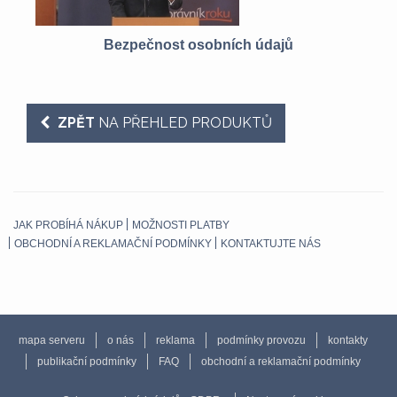
Z
Bezpečnost osobních údajů
ZPĚT
NA PŘEHLED PRODUKTŮ
JAK PROBÍHÁ NÁKUP
MOŽNOSTI PLATBY
OBCHODNÍ A REKLAMAČNÍ PODMÍNKY
KONTAKTUJTE NÁS
mapa serveru
o nás
reklama
podmínky provozu
kontakty
publikační podmínky
FAQ
obchodní a reklamační podmínky