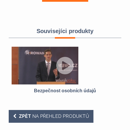
Souvisejíci produkty
i
Bezpečnost osobních údajů
ZPĚT
NA PŘEHLED PRODUKTŮ