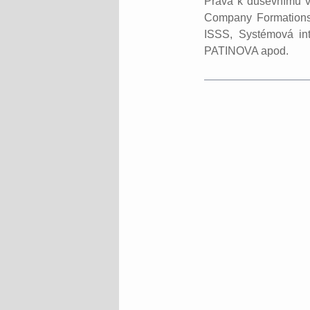
Práva k duševnímu vl
Company Formations 
ISSS, Systémová int
PATINOVA apod.