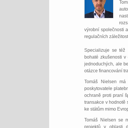
Tom
aut
nas
roz
výrobní společnosti a
regulačních záležitos
Specializuje se též
bohaté zkušenosti v
jednoduchých, ale be
otázce financování tr
Tomáš Nielsen má zk
poskytovatele plateb
ochraně proti praní 
transakce v hodnotě 
ke státům mimo Evrop
Tomáš Nielsen se m
projektů v oblasti 