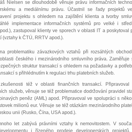
áš Nielsen se dlouhodobě věnuje právu informačních technolo
orskému a mediálnímu právu. Účastnil se řady projektů ve
tavení projektu s ohledem na zajištění klienta a tvorby sml
sáhlé implementace informačních systémů pro velké i střed
pod.), zastupoval klienty ve sporech v oblasti IT a poskytoval p
tí (vztahy k ČTÚ, RRTV apod.).
 na problematiku závazkových vztahů při rozsáhlých obchod
 oblasti českého i mezinárodního smluvního práva. Zaměřuje 
zpečných struktur transakcí s ohledem na požadavky a potřeby
ansakcí s přihlédnutím k regulaci trhu platebních služeb.
ušenosti též v oblasti finančních transakcí. Připravoval 
ních služeb, věnuje se též problematice dodržování pravidel s
špinavých peněz (AML) apod. Připravoval ve spolupráci s něk
stovek milionů eur. Věnuje se též otázkám mezinárodního plate
skou unii (Rusko, Čína, USA apod.).
noho let zabývá právními vztahy k nemovitostem. V souča
developmentu i řízeného prodeje developerských projektů,