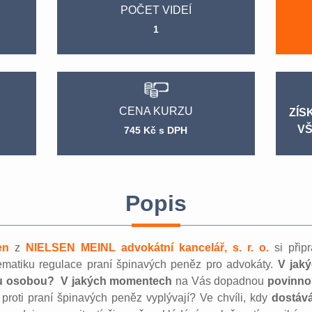
POČET VIDEÍ
1
CENA KURZU
ZÍS
VŠ
745 Kč s DPH
Popis
en
z
NIELSEN MEINL advokátní kancelář, s. r. o.
si připr
matiku regulace praní špinavých peněz pro advokáty.
V jaký
u osobou?
V jakých momentech
na Vás dopadnou
povinno
 proti praní špinavých peněz vyplývají? Ve chvíli, kdy
dostáv