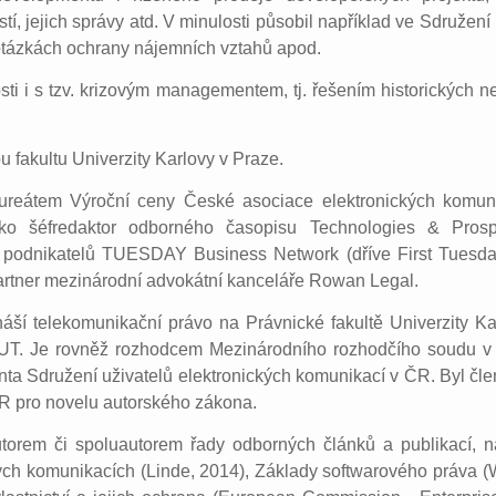
í, jejich správy atd. V minulosti působil například ve Sdružení
otázkách ochrany nájemních vztahů apod.
ti i s tzv. krizovým managementem, tj. řešením historických n
 fakultu Univerzity Karlovy v Praze.
ureátem Výroční ceny České asociace elektronických komun
ako šéfredaktor odborného časopisu Technologies & Prosper
T podnikatelů TUESDAY Business Network (dříve First Tuesda
artner mezinárodní advokátní kanceláře Rowan Legal.
ší telekomunikační právo na Právnické fakultě Univerzity K
UT. Je rovněž rozhodcem Mezinárodního rozhodčího soudu v R
enta Sdružení uživatelů elektronických komunikací v ČR. Byl čl
SR pro novelu autorského zákona.
torem či spoluautorem řady odborných článků a publikací, n
ých komunikacích (Linde, 2014), Základy softwarového práva (W