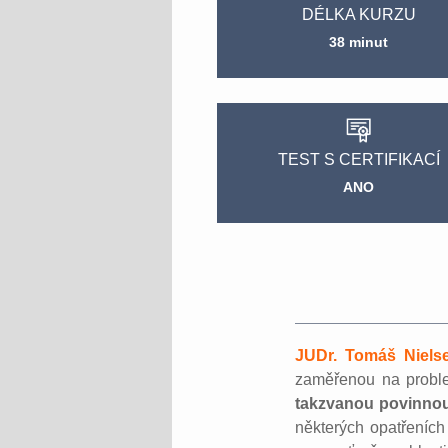
DÉLKA KURZU
38 minut
TEST S CERTIFIKACÍ
ANO
JUDr. Tomáš Niels
zaměřenou na proble
takzvanou povinno
některých opatřeních