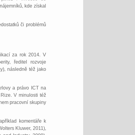
 nájemníků, kde získal
edostatků či problémů
ikací za rok 2014. V
ity, ředitel rozvoje
y), následně též jako
arlovy a právo ICT na
ize. V minulosti též
enem pracovní skupiny
apříklad komentáře k
olters Kluwer, 2011),