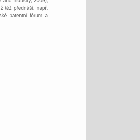
 and Industry, 2009),
 též přednáší, např.
ské patentní fórum a