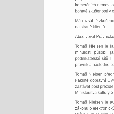
komerčních nemovitost
bohaté zkušenosti v 
Má rozsáhlé zkušenos
na straně klientů.
Absolvoval Právnickou
Tomáš Nielsen je la
minulosti působil j
podnikatelské sítě I
právník a následně p
Tomáš Nielsen předná
Fakultě dopravní ČV
zastával post prezid
Ministerstva kultury 
Tomáš Nielsen je au
zákonu o elektronick