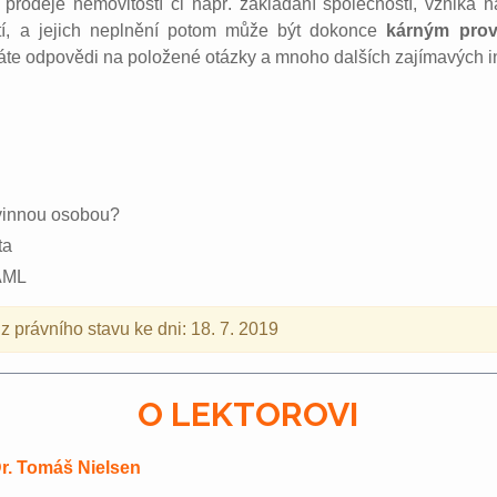
ti prodeje nemovitostí či např. zakládání společností, vzni
tí, a jejich neplnění potom může být dokonce
kárným prov
áte odpovědi na položené otázky a mnoho dalších zajímavých i
vinnou osobou?
ta
 AML
 právního stavu ke dni: 18. 7. 2019
O LEKTOROVI
r. Tomáš Nielsen