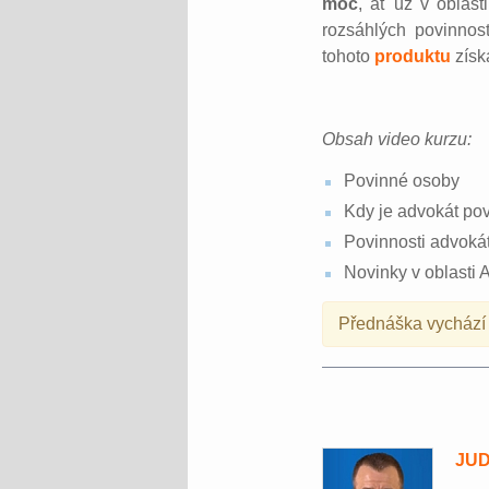
moc
, ať už v oblas
rozsáhlých povinnos
tohoto
produktu
získ
Obsah video kurzu:
Povinné osoby
Kdy je advokát po
Povinnosti advoká
Novinky v oblasti
Přednáška vychází z
JUD