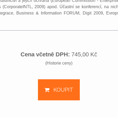
astnictví a jejich ochrana (European Commission - Enterprise
(CorporateINTL, 2009) apod. Účastní se konferencí, na nichž
egrace, Business & Information FORUM, Digit 2009, Evrop
Cena včetně DPH:
745,00 Kč
(Historie ceny)
KOUPIT